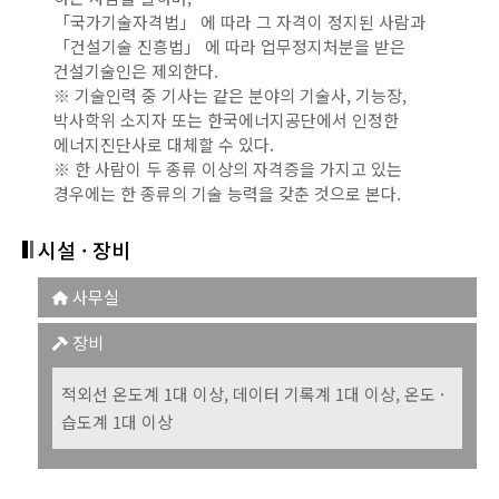
[고급]
어느 하나에 해당하는 학위를 말한다.
이상 수행한 사람
수행한 사람
법인
2억원
「국가기술자격법」 에 따라 그 자격이 정지된 사람과
마. 철근부식도측정장비(자연전위법 또는
총 7인 이상 (책임기술인력 1인, 일반기술인력 6인)
1. 기능장자격을 취득한 후 3년 이상 공사업무를 수행한
가. 경영학, 경제학, 법학, 부동산학, 지리학 및 이에
나. 산업기사의 자격을 취득한 후 5년 이상
「건설기술 진흥법」 에 따라 업무정지처분을 받은
전기저항법으로 측정이 가능할 것)
사람
상당하는 분야의 학사 이상 학위
전기공사업무를 수행한 사람
개인
2억원
건설기술인은 제외한다.
2. 기사자격을 취득한 후 5년 이상 공사업무를 수행한
바. 염분측정장비
사. 코어채취기
나. 도시공학, 토목공학, 건축학, 건축공학, 조경학 및
다. 기능사의 자격을 취득한 후 8년 이상 전기공사업무를
※ 학력자
중저속승강기 유지관리업의 등록기준
※ 기술인력 중 기사는 같은 분야의 기술사, 기능장,
사람
이에 상당하는 분야의 학사 이상 학위
아. 도막(塗膜)두께측정장비(측정범위가 0.1㎜ 이하일
수행한 사람
1) 해당 전문분야의 관련 박사학위를 가진 사람
중급
박사학위 소지자 또는 한국에너지공단에서 인정한
3. 산업기사자격을 취득한 후 8년 이상 공사업무를
- 부동산개발 전문인력의 자격인정방법 및 절차와 그
기술능력
것)
에너지진단사로 대체할 수 있다.
수행한 사람
2) 해당 전문분야의 관련 석사학위를 가진
밖에 필요한 사항은 국토교통부장관이 정한다.
[초급]
자. 측량기[수준(水準) · 각도 · 거리 측정용]
[종합]
책임기술인력
※ 한 사람이 두 종류 이상의 자격증을 가지고 있는
4. 기능사자격을 취득한 후 13년 이상 공사업무를 수행한
사람으로서 해당 전문분야의 관련 업무를
가. 산업기사 또는 기사의 자격을 취득한 사람
차. 강재비파괴시험장비
경우에는 한 종류의 기술 능력을 갖춘 것으로 본다.
사람
3년이상 수행한 사람
나. 기능사의 자격을 취득한 사람
1) 자분(磁粉)탐상기(Magnetic Testing, MT)
보수단청업
시설 · 장비
다음 중 어느 하나에 해당하는 사람으로서 법
3) 해당 전문분야의 관련 학사학위를 가진
2) 초음파시험기(Ultrasonic Testing, UT)
[중급]
시설 · 장비
제52조제1항에 따른 기술교육을 받은 사람 1명 이상
사람으로서 해당 전문분야의 관련 업무를
1. 기능장자격을 취득한 사람
사무실
[국가유산수리기술자] : 보수기술자 1명과 보수기술자
6년이상 수행한 사람
학력 · 경력자
2. 기사자격을 취득한 후 2년 이상 공사업무를 수행한
사무실
[교량 및 터널]
또는 단청기술자 1명을 포함한 2명 이상
4) 해당 전문분야의 관련 전문대학을 졸업한
사람
1. 승강기 기사 자격을 취득한 후 승강기에 관한
가. 정적 변형측정장치
나. 동적 변형측정장치
[국가유산수리기능자] : 한식목공(대목수) 1명 과
사람으로서 해당 전문분야의 관련 업무를
장비
3. 산업기사자격을 취득한 후 5년 이상 공사업무를
[중급]
실무경력이 5년 이상인 사람
한식미장공, 번와와공, 화공,
다. 내공변위측정기(정밀도가 0.01㎜ 이상일 것)
9년이상 수행한 사람
수행한 사람
1) 전기 관련 학과의 석사 이상의 학위를 취득한 후 5년
2. 승강기 산업기사 자격을 취득한 후 승강기에 관한
드잡이공, 한식석공, 한식목공 중
4. 기능사자격을 취득한 후 10년이상 공사업무를 수행한
적외선 온도계 1대 이상, 데이터 기록계 1대 이상, 온도 ·
이상 전기공사업무를 수행한 사람
실무경력이 7년 이상인 사람
서로 다른 분야의 기능자 2명을
[수리시설분야]
사람
2) 전기 관련 학과의 학사학위를 취득한 후 7년 이상
습도계 1대 이상
3. 승강기 기능사 자격을 취득한 후 승강기에 관한
1) 해당 전문분야의 관련 기사자격을 가진 사람
포함한 3명 이상
가. 유독가스탐지기
나. 관로누수탐지기
전기공사업무를 수행한 사람
실무경력이 9년 이상인 사람
2) 해당 전문분야의 관련 산업기사자격을 가진
[초급]
다. 금속관탐지기
3) 전기 관련 학과의 전문학사 학위를 취득 한 후 9년
4. 승강기·기계·전기·전자 관련 학과의 학사학위를
[전문]
사람으로서 2년 이상 해당 전문분야의 관련
1. 산업기사 이상의 자격을 취득한 사람
(3년제 전문학사 학위를 취득한 경우에는 8년) 이상
취득한 후 승강기에 관한 실무경력이 7년 이상인