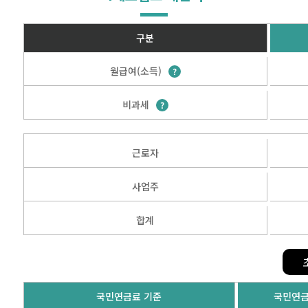
리시설·
지관리업
최종 3개월
(평균임금 계산기간)
임금을 입력
붕
설계시공업
건축물조립공
기간
안전진단전
국가유산
구분
기간
사업
문기관/
수리업
안전점검전
(문화재수
월급여(소득)
?
문기관
리업)
지하수개발
기계설비
·이용시공
성능점검
비과세
?
업
업
근로자
사업주
일
?
일
?
합계
최종 1년간 상여금ㆍ연차수당을 입력하세요
(
최종 1년간 상여금ㆍ연차수당을 입력하세요
(
연간 상여금 총액
?
연간 상여금 총액
?
국민연금료 기준
국민연금
최종 연차수당
?