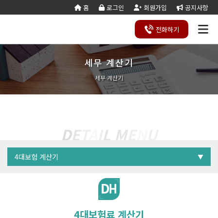
홈
로그인
회원가입
공지사항
전화
하기
실업
퇴
세무 계산기
건설
종
공
회사
국가
전문건설업
실
사업
양도
실질
건설
기
기업
조직
양도
세무
기타공
시
건축
오시
기
건설
연말
등
법
합
제
소개
계약
태
영역
양수
자본
업등
재
진단
도
양수
계산
사업
공
법시
는
업
공무
결
록
법령
건
조
법령
조
리스
금
록서
사
절차
기
능
행규
길
분
서식
산/
절
입사일
입사일
세무 계산기
지반조성·포
실내건축공
서식
설
합
관계
사
트
계산
식
항
력
칙
할
잔고
차
전기공사업
정보통신
업
서식
기
변
평
별지
·
증명
장공사업
사업
경
가
서식
합
공사업
도장·습식·방
조경식재·시
퇴사일
퇴사일
?
?
병
소방시설공
주택건설
건축공사
수·석공사업
설물공사업
사업
사업자
업
철근·콘크리
구조물해체·
대지조성사
부동산개
평균임금 계산기간에서
고용보험 가입기간
토목공사
트공사업
비계공사업
D
E
T
A
I
L
M
E
N
U
업자
발업
업
제외되는 일 수
?
상·하수도설
철도·궤도공
상
나무병원
석면해제
토목건축
비공사업
사업
담
퇴직시 나이
제거업
공사업
하
철강구조물공
수중·준설공
재직일수에서 제외되는 일 수
4대보험 계산기
기
▼
?
산림사업법
에너지절
산업ㆍ환
사업
사업
인
약전문기
경설비공
승강기·삭도
시설물유지
장애인여부
4대보험 계산기
업
사업
재직일
공사업
관리업(폐
엔지니어링
정비사업
조경공사
지)
퇴직금 계산기
사업자
전문관리
업
기계설비·가
가스·난방공
업
스공사업
사업
실업급여 계산기
4대보험료 계산기
개인하수처
승강기유
최종 3개월
(평균임금 계산기간)
임금을 입력
금속·창호·지