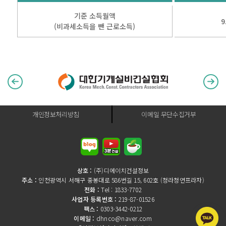
최종 연차수당
?
기준 소득월액
9
(비과세소득을 뺀 근로소득)
개인정보처리방침
이메일 무단수집거부
상호 :
(주)디에이치건설정보
주소 :
인천광역시 서해구 중봉대로 586번길 15, 602호 (청라청연프라자)
전화 :
Tel : 1833-7702
사업자 등록번호 :
219-87-01526
팩스 :
0303-3442-0212
이메일 :
dhnco@naver.com