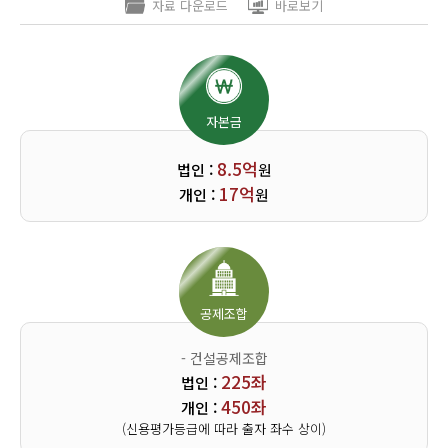
- 건설공제조합
- 건설공제조합
- 건설공제조합
- 건설공제조합
자료 다운로드
바로보기
리시설·
지관리업
붕
131좌
225좌
131좌
94좌
산업·환경설비공사업
법인 :
법인 :
법인 :
법인 :
설계시공업
건축물조립공
188좌
262좌
450좌
262좌
안전진단전
국가유산
개인 :
개인 :
개인 :
개인 :
사업
조경공사업
문기관/
수리업
(신용평가등급에 따라 출자 좌수 상이)
(신용평가등급에 따라 출자 좌수 상이)
(신용평가등급에 따라 출자 좌수 상이)
(신용평가등급에 따라 출자 좌수 상이)
안전점검전
(문화재수
문기관
리업)
자본금
지하수개발
기계설비
·이용시공
성능점검
업
업
8.5억
법인 :
원
기술인력
기술인력
기술인력
기술인력
17억
개인 :
원
12인
5인
6인
6인
이상
이상
이상
이상
공제조합
시설장비
시설장비
시설장비
시설장비
- 건설공제조합
225좌
법인 :
사무실
사무실
사무실
사무실
450좌
개인 :
(신용평가등급에 따라 출자 좌수 상이)