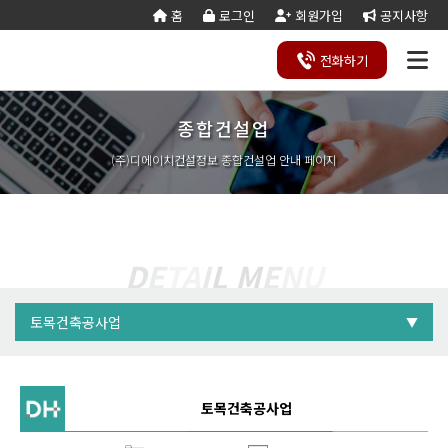
홈
로그인
회원가입
공지사항
산업 · 환경설비공사업
건축공사업
토목공사업
조경공사업
전화
하기
자료 다운로드
자료 다운로드
자료 다운로드
자료 다운로드
바로보기
바로보기
바로보기
바로보기
종합건설업
건설
종
공
회사
국가
전문건설업
실
사업
양도
실질
건설
기
기업
조직
양도
세무
기타공
시
건축
오시
기
건설
연말
등
법
합
제
소개
계약
태
영역
양수
자본
업등
재
진단
도
양수
계산
사업
공
법시
는
업
공무
결
록
법령
건
조
법령
조
리스
금
록서
사
절차
기
능
행규
길
분
서식
산/
절
(주)디에이치건설정보 종합건설업 안내 페이지
지반조성·포
실내건축공
서식
설
합
관계
사
트
계산
식
항
력
칙
할
잔고
차
전기공사업
정보통신
업
서식
기
변
평
별지
·
증명
장공사업
사업
경
가
서식
합
공사업
도장·습식·방
조경식재·시
병
소방시설공
주택건설
건축공사
자본금
자본금
자본금
자본금
수·석공사업
설물공사업
사업
사업자
업
철근·콘크리
구조물해체·
대지조성사
부동산개
토목공사
트공사업
비계공사업
3.5억
8.5억
5억
5억
법인 :
법인 :
법인 :
법인 :
원
원
원
원
D
E
T
A
I
L
M
E
N
U
업자
발업
업
상·하수도설
철도·궤도공
10억
17억
10억
7억
상
개인 :
개인 :
개인 :
개인 :
원
원
원
원
나무병원
석면해제
토목건축
비공사업
사업
담
제거업
공사업
하
철강구조물공
수중·준설공
토목건축공사업
기
▼
산림사업법
에너지절
산업ㆍ환
사업
사업
인
약전문기
경설비공
승강기·삭도
시설물유지
건축공사업
업
사업
공사업
관리업(폐
엔지니어링
정비사업
조경공사
지)
토목공사업
사업자
전문관리
업
공제조합
공제조합
공제조합
공제조합
토목건축공사업
기계설비·가
가스·난방공
업
스공사업
사업
토목건축공사업
개인하수처
승강기유
금속·창호·지