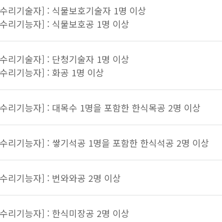
또는 박사 학위를 받은 사람으로서 전체 이수학점에 대한 전기
수리기술자] : 식물보호기술자 1명 이상
학위 이상의 학위를 취득한 후 9년 이상 공사업무를 수행한 사
수리기능자] : 식물보호공 1명 이상
1) · 2)와 같은 수준 이상의 학력이 있다고 인정되는 사람
대학을 졸업한 후 12년(3년제 전문대학의 경우에는 10년) 
사람으로서 해당 전문분야와 관련된 업무를 1년 이상 수행한 사람
력으로 인정하는 사람
학교를 졸업한 후 15년 이상 공사업무를 수행한 사람
을 이수한 사람으로서 해당 전문분야와 관련된 업무를 1년 이상 수행한 
학과의 전문학사 학위과정을 이수하고 졸업한 사람(고등전문
수리기술자] : 단청기술자 1명 이상
업무를 20년 이상 수행한 사람
 사람을 포함한다)
련된 업무를 5년 이상 수행한 사람
수리기능자] : 화공 1명 이상
를 받은 사람으로서 전체 이수학점에 대한 전기 관련 학과목의
1) · 2)와 같은 수준 이상의 학력이 있다고 인정되는 사람
학위 이상의 학위를 취득한 후 3년 이상 공사업무를 수행한 사
력으로 인정하는 사람
수리기능자] : 대목수 1명을 포함한 한식목공 2명 이상
대학을 졸업한 후 5년(3년제 전문대학의 경우에는 4년) 이상
전기 관련 학과의 고등학교 과정을 이수하고 졸업한 사람
학교를 졸업한 후 7년 이상 공사업무를 수행한 사람
.건축.안전관리(건설안전 기술자격자) 분야의 고급기술인 또는
서 국가가 인정한 전기 분야 교육기관에서 6개월 또는 700
업무를 10년 이상 수행한 사람
수리기능자] : 쌓기석공 1명을 포함한 한식석공 2명 이상
 분야의 고급기술인은 반드시 1명 이상 포함되어야 한다)
상, 2년제 대학 또는 전문대학에서 1년 이상 전기 관련 학
.건축.안전관리(건설안전 기술자격자) 분야의 중급기술인 이상
1) · 2)와 같은 수준 이상의 학력이 있다고 인정되는 사람
이상 포함되어야 한다)
수리기능자] : 번와와공 2명 이상
.건축.안전관리(건설안전 기술자격자) 분야의 초급기술인 이상
인정 범위는 다음 각 목과 같다.
는 학력으로 인정하는 사람
사 자격을 취득한 사람
수리기능자] : 한식미장공 2명 이상
 또는 박사 학위과정을 이수하고 졸업한 사람
.건축.안전관리(건설안전 기술자격자) 분야의 고급기술인 또는