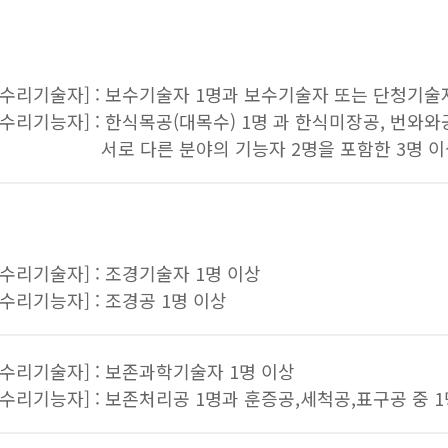
기·기계·전기·전자 관련 학과의 전문학사학위를 취득한 후 승
사업무를 수행한 사람
사람으로서 해당 전문분야와 관련된 업무를 8년 이상 수행한 사람
학교·고등기술학교의 승강기·기계·전기·전자 관련 학과를 졸업
학위를 취득한 후 3년 이상 공사업무를 수행한 사람
 관련 학과 외의 고등학교 이하인 학교를 졸업한 후 8년 이
을 이수한 사람으로서 해당 전문분야와 관련된 업무를 8년 이상 수행한 
학위를 취득한 후 6년 이상 공사업무를 수행한 사람
기에 관한 실무경력이 3년 이상인 사람
대학을 졸업한 후 9년(3년제 전문대학의 경우에는 8년) 이상
수리기술자] : 보수기술자 1명과 보수기술자 또는 단청기술자
련된 산업기사 자격을 가진 사람
모두 구비하여야 한다.
학교를 졸업한 후 12년 이상 공사업무를 수행한 사람
수리기능자] : 한식목공(대목수) 1명 과 한식미장공, 번와와공
기술자격 종목 중 다음 각 목의 어느 하나에 해당하는 기술
련된 기능사 자격을 가진 사람으로서 해당 전문분야와 관련된 업무를 3년 
민 평생 직업능력 개발법]에 따른 직업능력개발훈련시설에서 1
서로 다른 분야의 기능자 2명을 포함한 3명 
도신호, 전기철도, 산업계측제어, 원자력발전, 전기안전
련된 기능사보 자격을 가진 사람으로서 해당 전문분야와 관련된 업무를 5
 수행한 사람 또는 2년 이상
계량에 관한 법률」에 따른 검정 · 교정을 받아야 한다.
 과정을 이수하고 9년 이상 공사업무를 수행한 사람
자력, 신재생에너지발전설비(태양광)
 법률」에 따른 검정 · 교정 대상에 해당하지 않는 경우
, 신재생에너지발전설비(태양광)
련된 기능대학 또는 전문대학을 졸업한 사람으로서 해당 전문분야와 관련된
비(태양광)
차한 장비로 등록할 수 있다.
수리기술자] : 조경기술자 1명 이상
학위 이상의 학위를 취득한 사람
사람으로서 해당 전문분야와 관련된 업무를 4년 이상 수행한 사람
진단측정 장비여야 한다.
수리기능자] : 조경공 1명 이상
대학을 졸업한 후 2년(3년제 전문대학의 경우에는 1년) 이상
이 정하여 고시한다.
을 이수한 사람으로서 해당 전문분야와 관련된 업무를 6년 이상 수행한 
학교를 졸업한 후 4년 이상 공사업무를 수행한 사람
련된 업무를 10년 이상 수행한 사람
자 캘리퍼스, 전압계, 전류계, 절연저항계, 밝기측정기, 순간
민 평생 직업능력 개발법]에 따른 직업능력개발훈련시설에서 1
 범위는 다음 각 목과 같다.
수리기술자] : 보존과학기술자 1명 이상
어로프장력 측정기, 토크렌치, 소음진동측정기, 표면온도측정
 수행한 사람 또는 2년 이상 관련분야의 과정을 이수하고 
 학력으로 인정하는 사람
수리기능자] : 보존처리공 1명과 훈증공,세척공,표구공 중 1
련된 기능사 자격을 가진 사람
동 3톤(임차하는 분동을 포함한다)
과의 학사 · 석사 또는 박사 학위과정을 이수하고 졸업한 사
련된 기능사보 자격을 가진 사람으로서 해당 전문분야와 관련된 업무를 2