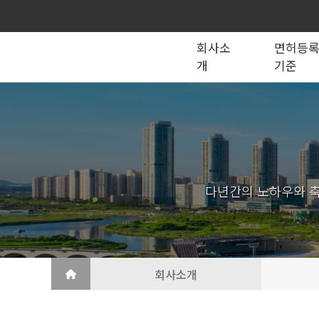
회사소
면허등
개
기준
종합건설업
법인의 종류
건설법 법령서식
회사소개
공제조합
국가계약
건축공사업
지반조성·포장공사업
토목공사업
도장·습식·방수·석공사업
토목건축공사업
철근·콘크리트공사업
다년간의 노하우와 축
산업ㆍ환경설비공사업
상·하수도설비공사업
조경공사업
철강구조물공사업
승강기·삭도공사업
기계설비·가스공사업
금속·창호·지붕
건축물조립공사업
회사소개