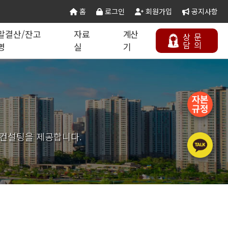
홈
로그인
회원가입
공지사항
말결산/잔고
자료
계산
상
문
담
의
명
실
기
칙 별지서식
타공사업
기업분할·합병
오시는 길
연말결산/잔고증명
건설공무서식
건설컬럼
등록절차
정보통신공사업
주택건설사업자
부동산개발업
 컨설팅을 제공합니다.
석면해제제거업
에너지절약전문기업
상담하기
정비사업전문관리업
승강기유지관리업
국가유산수리업
(문화재수리업)
기계설비성능점검업