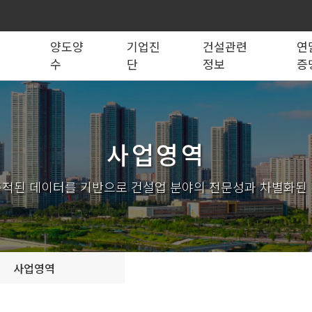
록
양도양
기업진
건설관련
연
수
단
정보
증
법령관계서식
전문건설업
실태조사
실질자본금 계산기
양도양수 리스트
사업영역
건설업등록서식
기재사항변경
양도양수 절차
기업 진단
세무 계산기
조직도
시공능력평가
건축법시행규
기
사업영역
실내건축공사업
전기공사업
조경식재·시설물공사업
소방시설공사업
구조물해체·비계공사업
대지조성사업자
적된 데이터를 기반으로 건설업 분야의 전문성과 차별화된
철도·궤도공사업
나무병원
수중·준설공사업
산림사업법인
시설물유지관리업(폐지)
엔지니어링사업자
가스·난방공사업
개인하수처리시설·
설계시공업
안전진단전문기관/
사업영역
안전점검전문기관
지하수개발·이용시공업