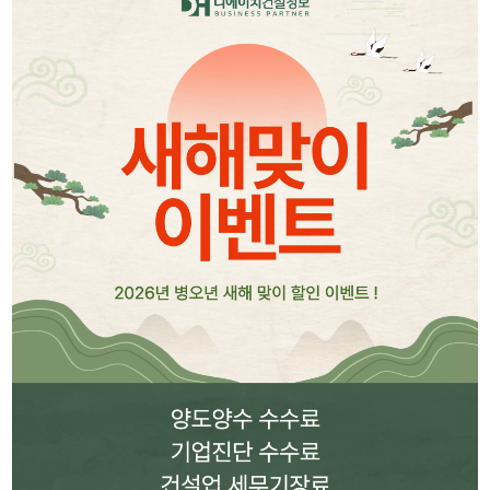
리시설·
지관리업
붕
설계시공업
건축물조립공
안전진단전
국가유산
사업
문기관/
수리업
안전점검전
(문화재수
문기관
리업)
지하수개발
기계설비
·이용시공
성능점검
업
업