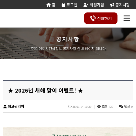
홈
로그인
회원가입
공지사항
전화
하기
공지사항
건설
종
공
회사
국가
전문건설업
실
사업
양도
실질
건설
기
기업
조직
양도
세무
기타공
시
건축
오시
기
건설
연말
등
법
합
제
소개
계약
태
영역
양수
자본
업등
재
진단
도
양수
계산
사업
공
법시
는
업
공무
결
록
법령
건
조
법령
조
리스
금
록서
사
절차
기
능
행규
길
분
서식
산/
절
(주)디에이치건설정보 공지사항 안내 페이지 입니다.
지반조성·포
실내건축공
서식
설
합
관계
사
트
계산
식
항
력
칙
할
잔고
차
전기공사업
정보통신
업
서식
기
변
평
별지
·
증명
장공사업
사업
경
가
서식
합
공사업
도장·습식·방
조경식재·시
병
소방시설공
주택건설
건축공사
수·석공사업
설물공사업
사업
사업자
업
철근·콘크리
구조물해체·
대지조성사
부동산개
토목공사
트공사업
비계공사업
업자
발업
업
상·하수도설
철도·궤도공
상
나무병원
석면해제
토목건축
★ 2026년 새해 맞이 이벤트! ★
비공사업
사업
담
제거업
공사업
하
철강구조물공
수중·준설공
기
산림사업법
에너지절
산업ㆍ환
사업
사업
인
약전문기
경설비공
최고관리자
|
조회
|
댓글
승강기·삭도
시설물유지
26-01-14 10:30
720
0
업
사업
공사업
관리업(폐
엔지니어링
정비사업
조경공사
지)
사업자
전문관리
업
기계설비·가
가스·난방공
업
스공사업
사업
개인하수처
승강기유
금속·창호·지