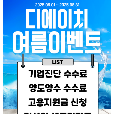
리시설·
지관리업
붕
설계시공업
건축물조립공
안전진단전
국가유산
사업
문기관/
수리업
안전점검전
(문화재수
문기관
리업)
지하수개발
기계설비
·이용시공
성능점검
업
업