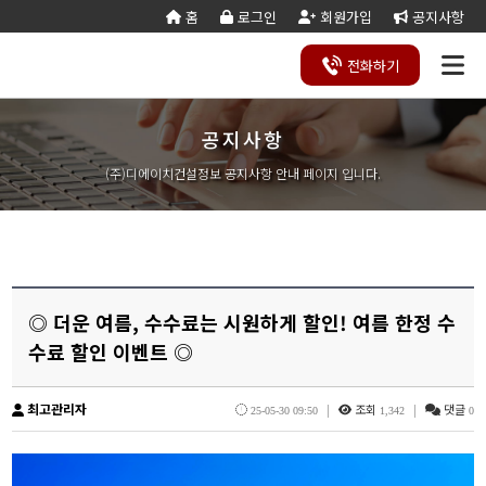
홈
로그인
회원가입
공지사항
전화
하기
공지사항
건설
종
공
회사
국가
전문건설업
실
사업
양도
실질
건설
기
기업
조직
양도
세무
기타공
시
건축
오시
기
건설
연말
등
법
합
제
소개
계약
태
영역
양수
자본
업등
재
진단
도
양수
계산
사업
공
법시
는
업
공무
결
록
법령
건
조
법령
조
리스
금
록서
사
절차
기
능
행규
길
분
서식
산/
절
(주)디에이치건설정보 공지사항 안내 페이지 입니다.
지반조성·포
실내건축공
서식
설
합
관계
사
트
계산
식
항
력
칙
할
잔고
차
전기공사업
정보통신
업
서식
기
변
평
별지
·
증명
장공사업
사업
경
가
서식
합
공사업
도장·습식·방
조경식재·시
병
소방시설공
주택건설
건축공사
수·석공사업
설물공사업
사업
사업자
업
철근·콘크리
구조물해체·
대지조성사
부동산개
토목공사
트공사업
비계공사업
업자
발업
업
상·하수도설
철도·궤도공
상
나무병원
석면해제
토목건축
◎ 더운 여름, 수수료는 시원하게 할인! 여름 한정 수
비공사업
사업
담
제거업
공사업
하
철강구조물공
수중·준설공
수료 할인 이벤트 ◎
기
산림사업법
에너지절
산업ㆍ환
사업
사업
인
약전문기
경설비공
승강기·삭도
시설물유지
업
사업
공사업
관리업(폐
최고관리자
|
조회
|
댓글
25-05-30 09:50
1,342
0
엔지니어링
정비사업
조경공사
지)
사업자
전문관리
업
기계설비·가
가스·난방공
업
스공사업
사업
개인하수처
승강기유
금속·창호·지