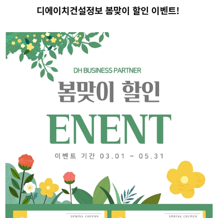
리시설·
지관리업
디에이치건설정보 봄맞이 할인 이벤트!
붕
설계시공업
건축물조립공
안전진단전
국가유산
사업
문기관/
수리업
안전점검전
(문화재수
문기관
리업)
지하수개발
기계설비
·이용시공
성능점검
업
업