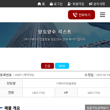
홈
로그인
회원가입
공지사항
전화
하기
양도양수 리스트
건설
종
공
회사
국가
전문건설업
실
사업
양도
실질
건설
기
기업
조직
양도
세무
기타공
시
건축
오시
기
건설
연말
등
법
합
제
소개
계약
태
영역
양수
자본
업등
재
진단
도
양수
계산
사업
공
법시
는
업
공무
결
록
법령
건
조
법령
조
리스
금
록서
사
절차
기
능
행규
길
분
서식
산/
절
(주)디에이치건설정보 양도양수 안내 페이지 입니다.
지반조성·포
실내건축공
서식
설
합
관계
사
트
계산
식
항
력
칙
할
잔고
차
전기공사업
정보통신
업
서식
기
변
평
별지
·
증명
장공사업
사업
경
가
서식
합
공사업
도장·습식·방
조경식재·시
병
소방시설공
주택건설
건축공사
수·석공사업
설물공사업
사업
사업자
업
철근·콘크리
구조물해체·
대지조성사
부동산개
토목공사
트공사업
비계공사업
긴급
NEW
업자
발업
업
상·하수도설
철도·궤도공
상
나무병원
석면해제
토목건축
비공사업
사업
담
등록번호
:
수정일
:
10697
계약가능
2023-03-29
(
)
제거업
공사업
하
철강구조물공
수중·준설공
기
산림사업법
에너지절
산업ㆍ환
사업
사업
상담원
디에이치건설정보
인
약전문기
경설비공
승강기·삭도
시설물유지
업
사업
공사업
관리업(폐
전화
HP
1833-7702
1833-7702
엔지니어링
정비사업
조경공사
지)
사업자
전문관리
업
기계설비·가
가스·난방공
업
스공사업
사업
매물 개요
입찰가능금액보기
개인하수처
승강기유
금속·창호·지