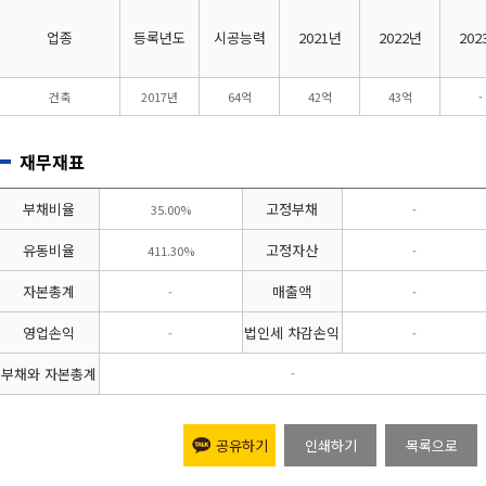
업종
등록년도
시공능력
2021년
2022년
202
건축
2017년
64억
42억
43억
-
재무재표
부채비율
고정부채
35.00%
-
유동비율
고정자산
411.30%
-
자본총계
매출액
-
-
영업손익
법인세 차감손익
-
-
부채와 자본총계
-
공유하기
인쇄하기
목록으로