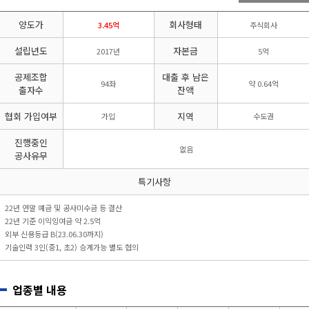
리시설·
지관리업
붕
설계시공업
양도가
회사형태
건축물조립공
3.45억
주식회사
안전진단전
국가유산
사업
문기관/
수리업
설립년도
자본금
2017년
5억
안전점검전
(문화재수
문기관
리업)
공제조합
대출 후 남은
94좌
약 0.64억
지하수개발
기계설비
출자수
잔액
·이용시공
성능점검
업
업
협회 가입여부
지역
가입
수도권
진행중인
없음
공사유무
특기사항
22년 연말 예금 및 공사미수금 등 결산
22년 기준 이익잉여금 약 2.5억
외부 신용등급 B(23.06.30까지)
기술인력 3인(중1, 초2) 승계가능 별도 협의
업종별 내용