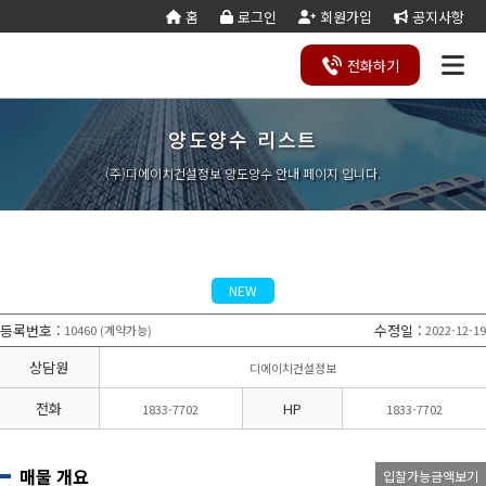
홈
로그인
회원가입
공지사항
전화
하기
양도양수 리스트
건설
종
공
회사
국가
전문건설업
실
사업
양도
실질
건설
기
기업
조직
양도
세무
기타공
시
건축
오시
기
건설
연말
등
법
합
제
소개
계약
태
영역
양수
자본
업등
재
진단
도
양수
계산
사업
공
법시
는
업
공무
결
록
법령
건
조
법령
조
리스
금
록서
사
절차
기
능
행규
길
분
서식
산/
절
(주)디에이치건설정보 양도양수 안내 페이지 입니다.
지반조성·포
실내건축공
서식
설
합
관계
사
트
계산
식
항
력
칙
할
잔고
차
전기공사업
정보통신
업
서식
기
변
평
별지
·
증명
장공사업
사업
경
가
서식
합
공사업
도장·습식·방
조경식재·시
병
소방시설공
주택건설
건축공사
수·석공사업
설물공사업
사업
사업자
업
철근·콘크리
구조물해체·
대지조성사
부동산개
토목공사
트공사업
비계공사업
NEW
업자
발업
업
상·하수도설
철도·궤도공
상
나무병원
석면해제
토목건축
비공사업
사업
담
등록번호
:
수정일
:
10460
계약가능
2022-12-19
(
)
제거업
공사업
하
철강구조물공
수중·준설공
기
산림사업법
에너지절
산업ㆍ환
사업
사업
상담원
디에이치건설정보
인
약전문기
경설비공
승강기·삭도
시설물유지
업
사업
공사업
관리업(폐
전화
HP
1833-7702
1833-7702
엔지니어링
정비사업
조경공사
지)
사업자
전문관리
업
기계설비·가
가스·난방공
업
스공사업
사업
매물 개요
입찰가능금액보기
개인하수처
승강기유
금속·창호·지