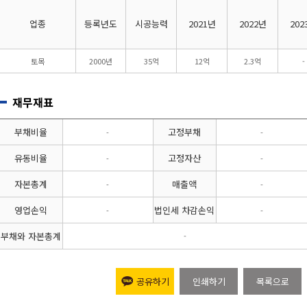
업종
등록년도
시공능력
2021년
2022년
202
토목
2000년
35억
12억
2.3억
-
재무재표
부채비율
고정부채
-
-
유동비율
고정자산
-
-
자본총계
매출액
-
-
영업손익
법인세 차감손익
-
-
부채와 자본총계
-
공유하기
인쇄하기
목록으로