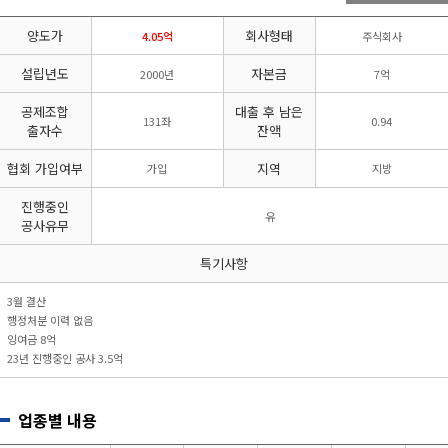
리시설·
지관리업
붕
설계시공업
양도가
회사형태
건축물조립공
4.05억
주식회사
안전진단전
국가유산
사업
문기관/
수리업
설립년도
자본금
2000년
7억
안전점검전
(문화재수
문기관
리업)
공제조합
대출 후 남은
131좌
0.94
지하수개발
기계설비
출자수
잔액
·이용시공
성능점검
업
업
협회 가입여부
지역
가입
지방
진행중인
유
공사유무
특기사항
3월 결산
행정처분 이력 없음
잉여금 8억
23년 진행중인 공사 3.5억
업종별 내용