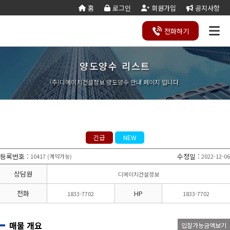
홈
로그인
회원가입
공지사항
전화
하기
양도양수 리스트
건설
종
공
회사
국가
전문건설업
실
사업
양도
실질
건설
기
기업
조직
양도
세무
기타공
시
건축
오시
기
건설
연말
등
법
합
제
소개
계약
태
영역
양수
자본
업등
재
진단
도
양수
계산
사업
공
법시
는
업
공무
결
록
법령
건
조
법령
조
리스
금
록서
사
절차
기
능
행규
길
분
서식
산/
절
(주)디에이치건설정보 양도양수 안내 페이지 입니다.
지반조성·포
실내건축공
서식
설
합
관계
사
트
계산
식
항
력
칙
할
잔고
차
전기공사업
정보통신
업
서식
기
변
평
별지
·
증명
장공사업
사업
경
가
서식
합
공사업
도장·습식·방
조경식재·시
병
소방시설공
주택건설
건축공사
수·석공사업
설물공사업
사업
사업자
업
철근·콘크리
구조물해체·
대지조성사
부동산개
토목공사
트공사업
비계공사업
긴급
NEW
업자
발업
업
상·하수도설
철도·궤도공
상
나무병원
석면해제
토목건축
비공사업
사업
담
등록번호
:
수정일
:
10417
계약가능
2022-12-06
(
)
제거업
공사업
하
철강구조물공
수중·준설공
기
산림사업법
에너지절
산업ㆍ환
사업
사업
상담원
디에이치건설정보
인
약전문기
경설비공
승강기·삭도
시설물유지
업
사업
공사업
관리업(폐
전화
HP
1833-7702
1833-7702
엔지니어링
정비사업
조경공사
지)
사업자
전문관리
업
기계설비·가
가스·난방공
업
스공사업
사업
매물 개요
입찰가능금액보기
개인하수처
승강기유
금속·창호·지