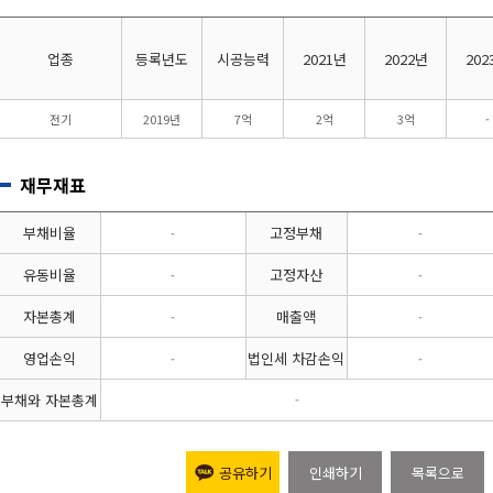
업종
등록년도
시공능력
2021년
2022년
202
전기
2019년
7억
2억
3억
-
재무재표
부채비율
고정부채
-
-
유동비율
고정자산
-
-
자본총계
매출액
-
-
영업손익
법인세 차감손익
-
-
부채와 자본총계
-
공유하기
인쇄하기
목록으로