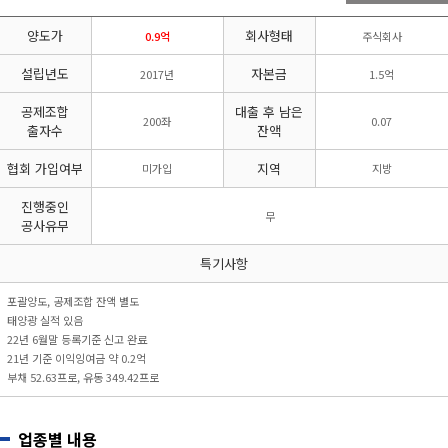
리시설·
지관리업
붕
설계시공업
양도가
회사형태
건축물조립공
0.9억
주식회사
안전진단전
국가유산
사업
문기관/
수리업
설립년도
자본금
2017년
1.5억
안전점검전
(문화재수
문기관
리업)
공제조합
대출 후 남은
200좌
0.07
지하수개발
기계설비
출자수
잔액
·이용시공
성능점검
업
업
협회 가입여부
지역
미가입
지방
진행중인
무
공사유무
특기사항
포괄양도, 공제조합 잔액 별도
태양광 실적 있음
22년 6월말 등록기준 신고 완료
21년 기준 이익잉여금 약 0.2억
부채 52.63프로, 유동 349.42프로
업종별 내용