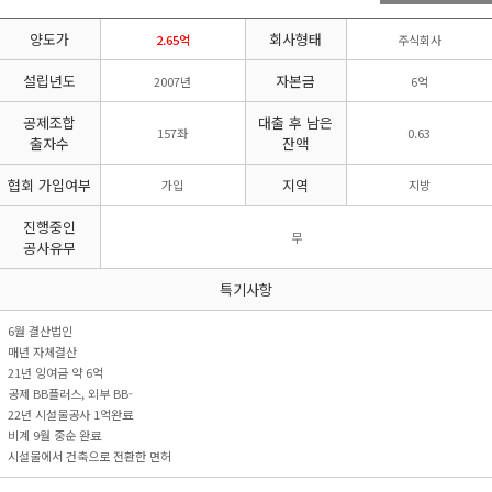
리시설·
지관리업
붕
설계시공업
양도가
회사형태
건축물조립공
2.65억
주식회사
안전진단전
국가유산
사업
문기관/
수리업
설립년도
자본금
2007년
6억
안전점검전
(문화재수
문기관
리업)
공제조합
대출 후 남은
157좌
0.63
지하수개발
기계설비
출자수
잔액
·이용시공
성능점검
업
업
협회 가입여부
지역
가입
지방
진행중인
무
공사유무
특기사항
6월 결산법인
매년 자체결산
21년 잉여금 약 6억
공제 BB플러스, 외부 BB-
22년 시설물공사 1억완료
비계 9월 중순 완료
시설물에서 건축으로 전환한 면허