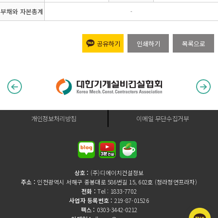
부채와 자본총계
-
공유하기
인쇄하기
목록으로
개인정보처리방침
이메일 무단수집거부
상호 :
(주)디에이치건설정보
주소 :
인천광역시 서해구 중봉대로 586번길 15, 602호 (청라청연프라자)
전화 :
Tel : 1833-7702
사업자 등록번호 :
219-87-01526
팩스 :
0303-3442-0212