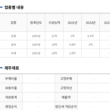
업종별 내용
업종
등록년도
시공능력
2021년
2022년
202
건축
2007년
22억
3억
0.3억
-
금속
2007년
19억
0.8억
2억
-
비계
2007년
20억
2.8억
-
-
재무재표
부채비율
고정부채
-
-
유동비율
고정자산
-
-
자본총계
매출액
-
-
영업손익
법인세 차감손익
-
-