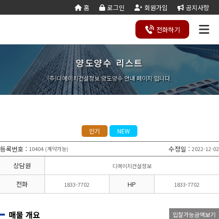
홈
로그인
회원가입
공지사항
전화
하기
양도양수 리스트
건설
종
공
회사
국가
전문건설업
실
사업
양도
실질
건설
기
기업
조직
양도
세무
기타공
시
건축
오시
기
건설
연말
등
법
합
제
소개
계약
태
영역
양수
자본
업등
재
진단
도
양수
계산
사업
공
법시
는
업
공무
결
록
법령
건
조
법령
조
리스
금
록서
사
절차
기
능
행규
길
분
서식
산/
절
(주)디에이치건설정보 양도양수 안내 페이지 입니다.
지반조성·포
실내건축공
서식
설
합
관계
사
트
계산
식
항
력
칙
할
잔고
차
전기공사업
정보통신
업
서식
기
변
평
별지
·
증명
장공사업
사업
경
가
서식
합
공사업
도장·습식·방
조경식재·시
병
소방시설공
주택건설
건축공사
수·석공사업
설물공사업
사업
사업자
업
철근·콘크리
구조물해체·
대지조성사
부동산개
토목공사
트공사업
비계공사업
인기
NEW
업자
발업
업
상·하수도설
철도·궤도공
상
나무병원
석면해제
토목건축
비공사업
사업
담
등록번호
:
수정일
:
10404
계약가능
2022-12-02
(
)
제거업
공사업
하
철강구조물공
수중·준설공
기
산림사업법
에너지절
산업ㆍ환
사업
사업
상담원
디에이치건설정보
인
약전문기
경설비공
승강기·삭도
시설물유지
업
사업
공사업
관리업(폐
전화
HP
1833-7702
1833-7702
엔지니어링
정비사업
조경공사
지)
사업자
전문관리
업
기계설비·가
가스·난방공
업
스공사업
사업
매물 개요
입찰가능금액보기
개인하수처
승강기유
금속·창호·지