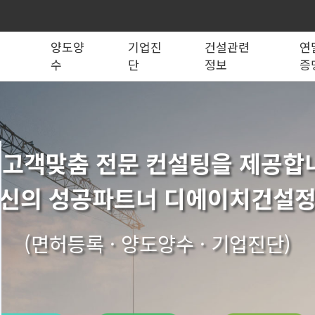
록
양도양
기업진
건설관련
연
수
단
정보
증
법령관계서식
전문건설업
실태조사
실질자본금 계산기
양도양수 리스트
사업영역
건설업등록서식
기재사항변경
양도양수 절차
기업 진단
세무 계산기
조직도
시공능력평가
건축법시행규
기
실내건축공사업
전기공사업
1 고객맞춤 전문 컨설팅을 제공합
조경식재·시설물공사업
소방시설공사업
구조물해체·비계공사업
대지조성사업자
신의 성공파트너 디에이치건설
철도·궤도공사업
나무병원
수중·준설공사업
산림사업법인
시설물유지관리업(폐지)
엔지니어링사업자
가스·난방공사업
개인하수처리시설·
(면허등록 · 양도양수 · 기업진단)
설계시공업
안전진단전문기관/
안전점검전문기관
지하수개발·이용시공업