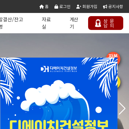
홈
로그인
회원가입
공지사항
말결산/잔고
자료
계산
상
문
담
의
명
실
기
칙 별지서식
타공사업
기업분할·합병
오시는 길
연말결산/잔고증명
건설공무서식
건설컬럼
등록절차
정보통신공사업
니다.
주택건설사업자
부동산개발업
정보
석면해제제거업
에너지절약전문기업
상담하기
정비사업전문관리업
승강기유지관리업
국가유산수리업
(문화재수리업)
기계설비성능점검업