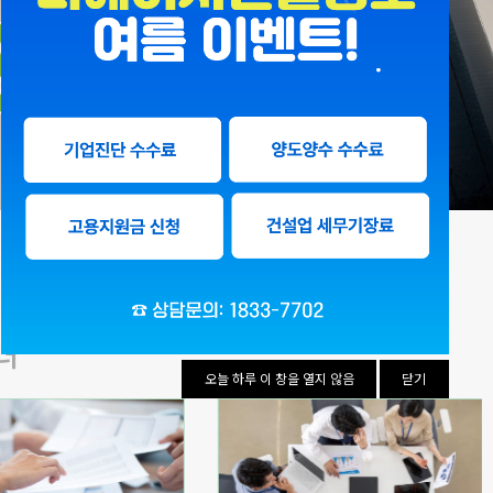
너"
오늘 하루 이 창을 열지 않음
닫기