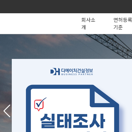
회사소
면허등
개
기준
종합건설업
법인의 종류
건설법 법령서식
회사소개
공제조합
국가계약
건축공사업
지반조성·포장공사업
1:
토목공사업
도장·습식·방수·석공사업
토목건축공사업
철근·콘크리트공사업
당
산업ㆍ환경설비공사업
상·하수도설비공사업
조경공사업
철강구조물공사업
승강기·삭도공사업
기계설비·가스공사업
금속·창호·지붕
건축물조립공사업