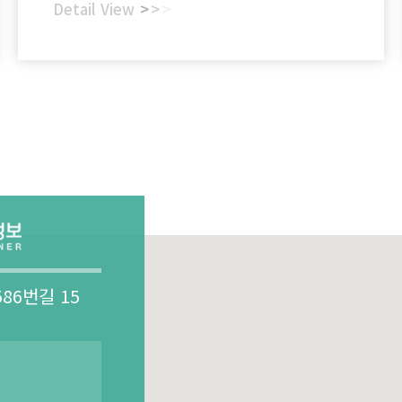
문의 주시기 바랍니다.☎ 1833-7702※ 이벤트는 기간
Detail View
>
>
>
한정으로 진행되며종료 시 할인 혜택이 적용되지 않을 수
있으니 서둘러 문의해주시기 바랍니다.
86번길 15