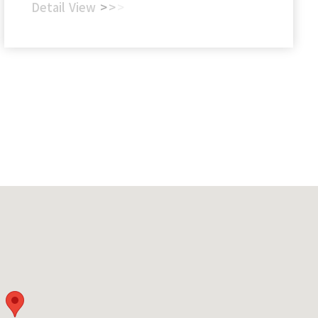
있으신 분들은 지금 바로 상담 문의 주세요!1833-7702★
Detail View
>
>
>
이벤트 기간이 지나면 할인이 종료되니 서둘러주세요★