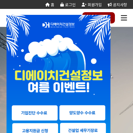
홈
로그인
회원가입
공지사항
전화
하기
건설
종
공
회사
국가
전문건설업
실
사업
양도
실질
건설
기
기업
조직
양도
세무
기타공
시
건축
오시
기
건설
연말
등
법
합
제
소개
계약
태
영역
양수
자본
업등
재
진단
도
양수
계산
사업
공
법시
는
업
공무
결
록
법령
건
조
법령
조
리스
금
록서
사
절차
기
능
행규
길
분
서식
산/
절
지반조성·포
실내건축공
서식
설
합
관계
사
트
계산
식
항
력
칙
할
잔고
차
전기공사업
정보통신
업
서식
기
변
평
별지
·
증명
장공사업
사업
경
가
서식
합
공사업
도장·습식·방
조경식재·시
병
소방시설공
주택건설
건축공사
수·석공사업
설물공사업
사업
사업자
업
철근·콘크리
구조물해체·
1:1 고객맞춤 전문 컨설팅을 제공합니다.
대지조성사
부동산개
토목공사
트공사업
비계공사업
업자
발업
업
당신의 성공파트너 디에이치건설정보
상·하수도설
철도·궤도공
상
나무병원
석면해제
토목건축
비공사업
사업
담
제거업
공사업
하
철강구조물공
수중·준설공
(면허등록 · 양도양수 · 기업진단)
기
산림사업법
에너지절
산업ㆍ환
사업
사업
인
약전문기
경설비공
승강기·삭도
시설물유지
업
사업
공사업
관리업(폐
엔지니어링
정비사업
조경공사
지)
사업자
전문관리
업
기계설비·가
가스·난방공
업
스공사업
사업
개인하수처
승강기유
금속·창호·지