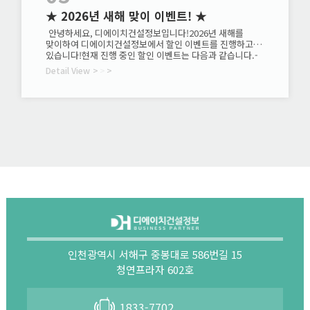
★ 2026년 새해 맞이 이벤트! ★
안녕하세요, 디에이치건설정보입니다!2026년 새해를
맞이하여 디에이치건설정보에서 할인 이벤트를 진행하고
있습니다!현재 진행 중인 할인 이벤트는 다음과 같습니다.-
양도양수 수수료- 기업진단 수수료- 건설업 세무기장료​
Detail View
>
>
>
더불어 재무제표 가결산 무료 점검도 진행 중이니관심
있으신 분들은 지금 바로 상담 문의 주세요!1833-7702★
이벤트 기간이 지나면 할인이 종료되니 서둘러주세요★
인천광역시 서해구 중봉대로 586번길 15
청연프라자 602호
1833-7702