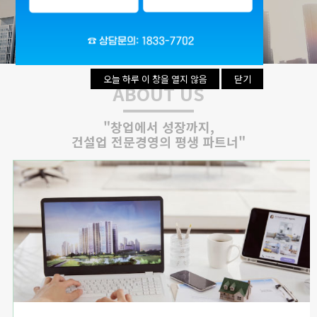
리시설·
지관리업
붕
설계시공업
건축물조립공
안전진단전
국가유산
사업
문기관/
수리업
안전점검전
(문화재수
문기관
리업)
오늘 하루 이 창을 열지 않음
오늘 하루 이 창을 열지 않음
닫기
닫기
ABOUT US
지하수개발
기계설비
·이용시공
성능점검
업
업
"창업에서 성장까지,
건설업 전문경영의 평생 파트너"