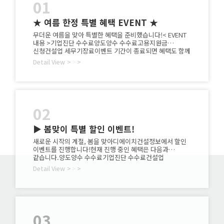
01
★ 여름 한정 특별 혜택 EVENT ★
무더운 여름을 맞아 특별한 혜택을 준비했습니다!< EVENT
내용 >기업진단 수수료양도양수 수수료고용지원금
신청건설업 세무기장료이벤트 기간이 종료되면 혜택도 함께
종료됩니다.지금 바로 문의해 주세요!☎ 1833-7702
Detail View
>
>
>
02
▶ 봄맞이 특별 할인 이벤트!
새로운 시작의 계절, 봄을 맞아디에이치건설정보에서 할인
이벤트를 진행합니다!현재 진행 중인 혜택은 다음과
같습니다.양도양수 수수료기업진단 수수료건설업
세무기장료실태조사 무료 점검(실태조사 통과, 부적격 통과,
Detail View
>
>
>
기업진단 포함)관심 있으신 분들은 부담 없이 상담 문의
주시기 바랍니다.☎ 1833-7702※ 이벤트는 기간 한정으로
진행되며종료 시 할인 혜택이 적용되지 않을 수 있으니
서둘러 문의해주시기 바랍니다.
03