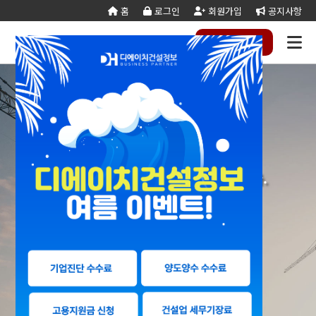
홈
로그인
회원가입
공지사항
전화
하기
건설
종
공
회사
국가
전문건설업
실
사업
양도
실질
건설
기
기업
조직
양도
세무
기타공
시
건축
오시
기
건설
연말
등
법
합
제
소개
계약
태
영역
양수
자본
업등
재
진단
도
양수
계산
사업
공
법시
는
업
공무
결
록
법령
건
조
법령
조
리스
금
록서
사
절차
기
능
행규
길
분
서식
산/
절
지반조성·포
실내건축공
서식
설
합
관계
사
트
계산
식
항
력
칙
할
잔고
차
전기공사업
정보통신
업
서식
기
변
평
별지
·
증명
장공사업
사업
경
가
서식
합
공사업
도장·습식·방
조경식재·시
병
소방시설공
주택건설
건축공사
수·석공사업
설물공사업
사업
사업자
업
철근·콘크리
구조물해체·
1:1 고객맞춤 전문 컨설팅을 제공합니다.
대지조성사
부동산개
토목공사
트공사업
비계공사업
업자
발업
업
당신의 성공파트너 디에이치건설정보
상·하수도설
철도·궤도공
상
나무병원
석면해제
토목건축
비공사업
사업
담
제거업
공사업
하
철강구조물공
수중·준설공
(면허등록 · 양도양수 · 기업진단)
기
산림사업법
에너지절
산업ㆍ환
사업
사업
인
약전문기
경설비공
승강기·삭도
시설물유지
업
사업
공사업
관리업(폐
엔지니어링
정비사업
조경공사
지)
사업자
전문관리
업
기계설비·가
가스·난방공
업
스공사업
사업
개인하수처
승강기유
금속·창호·지