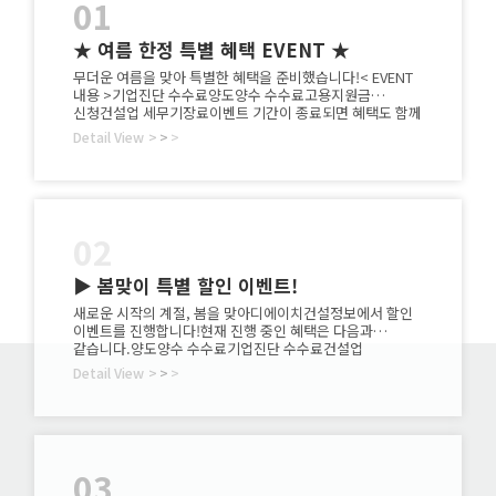
01
★ 여름 한정 특별 혜택 EVENT ★
무더운 여름을 맞아 특별한 혜택을 준비했습니다!< EVENT
내용 >기업진단 수수료양도양수 수수료고용지원금
신청건설업 세무기장료이벤트 기간이 종료되면 혜택도 함께
종료됩니다.지금 바로 문의해 주세요!☎ 1833-7702
Detail View
>
>
>
02
▶ 봄맞이 특별 할인 이벤트!
새로운 시작의 계절, 봄을 맞아디에이치건설정보에서 할인
이벤트를 진행합니다!현재 진행 중인 혜택은 다음과
같습니다.양도양수 수수료기업진단 수수료건설업
세무기장료실태조사 무료 점검(실태조사 통과, 부적격 통과,
Detail View
>
>
>
기업진단 포함)관심 있으신 분들은 부담 없이 상담 문의
주시기 바랍니다.☎ 1833-7702※ 이벤트는 기간 한정으로
진행되며종료 시 할인 혜택이 적용되지 않을 수 있으니
서둘러 문의해주시기 바랍니다.
03