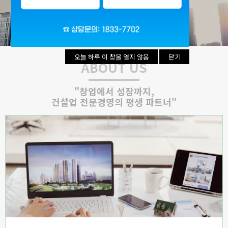
리시설·
지관리업
붕
설계시공업
건축물조립공
안전진단전
국가유산
사업
문기관/
수리업
안전점검전
(문화재수
문기관
리업)
오늘 하루 이 창을 열지 않음
오늘 하루 이 창을 열지 않음
닫기
닫기
ABOUT US
지하수개발
기계설비
·이용시공
성능점검
업
업
"창업에서 성장까지,
건설업 전문경영의 평생 파트너"