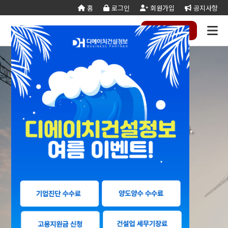
홈
로그인
회원가입
공지사항
전화
하기
건설
종
공
회사
국가
전문건설업
실
사업
양도
실질
건설
기
기업
조직
양도
세무
기타공
시
건축
오시
기
건설
연말
등
법
합
제
소개
계약
태
영역
양수
자본
업등
재
진단
도
양수
계산
사업
공
법시
는
업
공무
결
록
법령
건
조
법령
조
리스
금
록서
사
절차
기
능
행규
길
분
서식
산/
절
지반조성·포
실내건축공
서식
설
합
관계
사
트
계산
식
항
력
칙
할
잔고
차
전기공사업
정보통신
업
서식
기
변
평
별지
·
증명
장공사업
사업
경
가
서식
합
공사업
도장·습식·방
조경식재·시
병
소방시설공
주택건설
건축공사
수·석공사업
설물공사업
사업
사업자
업
철근·콘크리
구조물해체·
1:1 고객맞춤 전문 컨설팅을 제공합니다.
대지조성사
부동산개
토목공사
트공사업
비계공사업
업자
발업
업
당신의 성공파트너 디에이치건설정보
상·하수도설
철도·궤도공
상
나무병원
석면해제
토목건축
비공사업
사업
담
제거업
공사업
하
철강구조물공
수중·준설공
(면허등록 · 양도양수 · 기업진단)
기
산림사업법
에너지절
산업ㆍ환
사업
사업
인
약전문기
경설비공
승강기·삭도
시설물유지
업
사업
공사업
관리업(폐
엔지니어링
정비사업
조경공사
지)
사업자
전문관리
업
기계설비·가
가스·난방공
업
스공사업
사업
개인하수처
승강기유
금속·창호·지