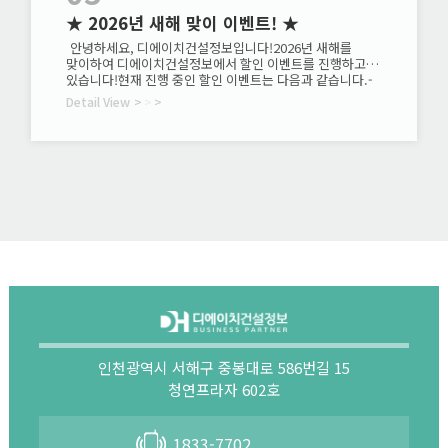
★ 2026년 새해 맞이 이벤트! ★
안녕하세요, 디에이치건설정보입니다!2026년 새해를
맞이하여 디에이치건설정보에서 할인 이벤트를 진행하고
있습니다!현재 진행 중인 할인 이벤트는 다음과 같습니다.-
양도양수 수수료- 기업진단 수수료- 건설업 세무기장료​
Detail View
>
>
>
더불어 재무제표 가결산 무료 점검도 진행 중이니관심
있으신 분들은 지금 바로 상담 문의 주세요!1833-7702★
이벤트 기간이 지나면 할인이 종료되니 서둘러주세요★
인천광역시 서해구 중봉대로 586번길 15
청연프라자 602호
1833-7702