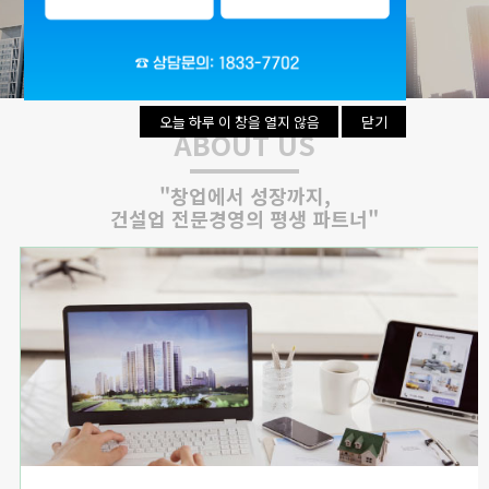
리시설·
지관리업
붕
설계시공업
건축물조립공
안전진단전
국가유산
사업
문기관/
수리업
안전점검전
(문화재수
문기관
리업)
오늘 하루 이 창을 열지 않음
오늘 하루 이 창을 열지 않음
닫기
닫기
ABOUT US
지하수개발
기계설비
·이용시공
성능점검
업
업
"창업에서 성장까지,
건설업 전문경영의 평생 파트너"