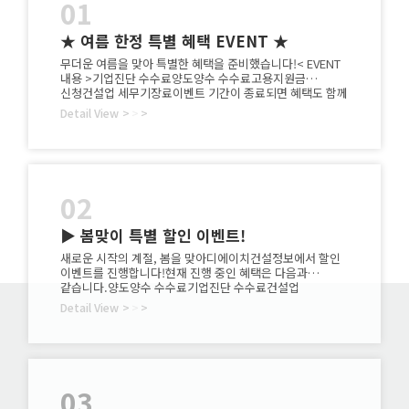
01
★ 여름 한정 특별 혜택 EVENT ★
무더운 여름을 맞아 특별한 혜택을 준비했습니다!< EVENT
내용 >기업진단 수수료양도양수 수수료고용지원금
신청건설업 세무기장료이벤트 기간이 종료되면 혜택도 함께
종료됩니다.지금 바로 문의해 주세요!☎ 1833-7702
Detail View
>
>
>
02
▶ 봄맞이 특별 할인 이벤트!
새로운 시작의 계절, 봄을 맞아디에이치건설정보에서 할인
이벤트를 진행합니다!현재 진행 중인 혜택은 다음과
같습니다.양도양수 수수료기업진단 수수료건설업
세무기장료실태조사 무료 점검(실태조사 통과, 부적격 통과,
Detail View
>
>
>
기업진단 포함)관심 있으신 분들은 부담 없이 상담 문의
주시기 바랍니다.☎ 1833-7702※ 이벤트는 기간 한정으로
진행되며종료 시 할인 혜택이 적용되지 않을 수 있으니
서둘러 문의해주시기 바랍니다.
03