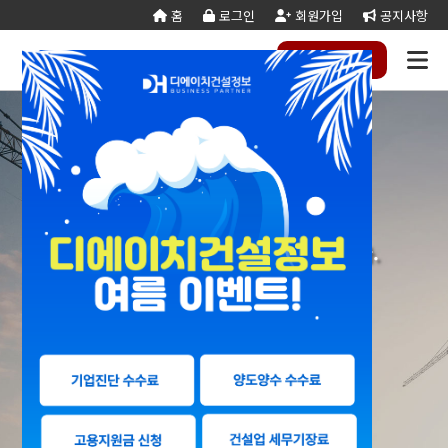
홈
로그인
회원가입
공지사항
전화
하기
건설
종
공
회사
국가
전문건설업
실
사업
양도
실질
건설
기
기업
조직
양도
세무
기타공
시
건축
오시
기
건설
연말
등
법
합
제
소개
계약
태
영역
양수
자본
업등
재
진단
도
양수
계산
사업
공
법시
는
업
공무
결
록
법령
건
조
법령
조
리스
금
록서
사
절차
기
능
행규
길
분
서식
산/
절
지반조성·포
실내건축공
서식
설
합
관계
사
트
계산
식
항
력
칙
할
잔고
차
전기공사업
정보통신
업
서식
기
변
평
별지
·
증명
장공사업
사업
경
가
서식
합
공사업
도장·습식·방
조경식재·시
병
소방시설공
주택건설
건축공사
수·석공사업
설물공사업
사업
사업자
업
철근·콘크리
구조물해체·
1:1 고객맞춤 전문 컨설팅을 제공합니다.
대지조성사
부동산개
토목공사
트공사업
비계공사업
업자
발업
업
당신의 성공파트너 디에이치건설정보
상·하수도설
철도·궤도공
상
나무병원
석면해제
토목건축
비공사업
사업
담
제거업
공사업
하
철강구조물공
수중·준설공
(면허등록 · 양도양수 · 기업진단)
기
산림사업법
에너지절
산업ㆍ환
사업
사업
인
약전문기
경설비공
승강기·삭도
시설물유지
업
사업
공사업
관리업(폐
엔지니어링
정비사업
조경공사
지)
사업자
전문관리
업
기계설비·가
가스·난방공
업
스공사업
사업
개인하수처
승강기유
금속·창호·지