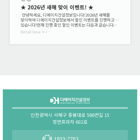
★ 2026년 새해 맞이 이벤트! ★
안녕하세요, 디에이치건설정보입니다!2026년 새해를
맞이하여 디에이치건설정보에서 할인 이벤트를 진행하고
있습니다!현재 진행 중인 할인 이벤트는 다음과 같습니다.-
양도양수 수수료- 기업진단 수수료- 건설업 세무기장료​
Detail View
>
>
>
더불어 재무제표 가결산 무료 점검도 진행 중이니관심
있으신 분들은 지금 바로 상담 문의 주세요!1833-7702★
이벤트 기간이 지나면 할인이 종료되니 서둘러주세요★
인천광역시 서해구 중봉대로 586번길 15
청연프라자 602호
1833-7702