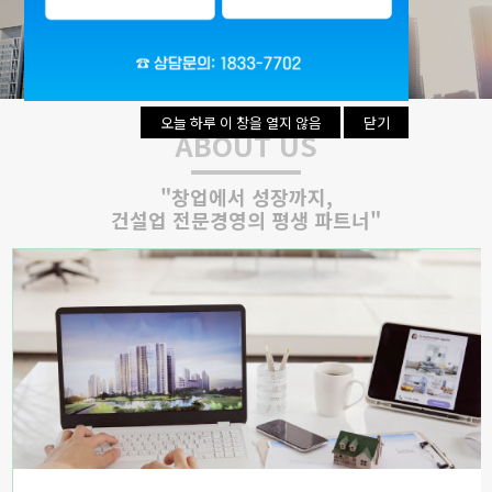
리시설·
지관리업
붕
설계시공업
건축물조립공
안전진단전
국가유산
사업
문기관/
수리업
안전점검전
(문화재수
문기관
리업)
오늘 하루 이 창을 열지 않음
오늘 하루 이 창을 열지 않음
닫기
닫기
ABOUT US
지하수개발
기계설비
·이용시공
성능점검
업
업
"창업에서 성장까지,
건설업 전문경영의 평생 파트너"