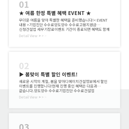
01
★ 여름 한정 특별 혜택 EVENT ★
무더운 여름을 맞아 특별한 혜택을 준비했습니다!< EVENT
내용 >기업진단 수수료양도양수 수수료고용지원금
신청건설업 세무기장료이벤트 기간이 종료되면 혜택도 함께
종료됩니다.지금 바로 문의해 주세요!☎ 1833-7702
Detail View
>
>
>
02
▶ 봄맞이 특별 할인 이벤트!
새로운 시작의 계절, 봄을 맞아디에이치건설정보에서 할인
이벤트를 진행합니다!현재 진행 중인 혜택은 다음과
같습니다.양도양수 수수료기업진단 수수료건설업
세무기장료실태조사 무료 점검(실태조사 통과, 부적격 통과,
Detail View
>
>
>
기업진단 포함)관심 있으신 분들은 부담 없이 상담 문의
주시기 바랍니다.☎ 1833-7702※ 이벤트는 기간 한정으로
진행되며종료 시 할인 혜택이 적용되지 않을 수 있으니
서둘러 문의해주시기 바랍니다.
03