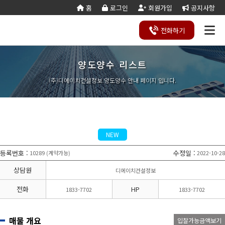
홈
로그인
회원가입
공지사항
전화
하기
양도양수 리스트
건설
종
공
회사
국가
전문건설업
실
사업
양도
실질
건설
기
기업
조직
양도
세무
기타공
시
건축
오시
기
건설
연말
등
법
합
제
소개
계약
태
영역
양수
자본
업등
재
진단
도
양수
계산
사업
공
법시
는
업
공무
결
록
법령
건
조
법령
조
리스
금
록서
사
절차
기
능
행규
길
분
서식
산/
절
(주)디에이치건설정보 양도양수 안내 페이지 입니다.
지반조성·포
실내건축공
서식
설
합
관계
사
트
계산
식
항
력
칙
할
잔고
차
전기공사업
정보통신
업
서식
기
변
평
별지
·
증명
장공사업
사업
경
가
서식
합
공사업
도장·습식·방
조경식재·시
병
소방시설공
주택건설
건축공사
수·석공사업
설물공사업
사업
사업자
업
철근·콘크리
구조물해체·
대지조성사
부동산개
토목공사
트공사업
비계공사업
NEW
업자
발업
업
상·하수도설
철도·궤도공
상
나무병원
석면해제
토목건축
비공사업
사업
담
등록번호
:
수정일
:
10289
계약가능
2022-10-28
(
)
제거업
공사업
하
철강구조물공
수중·준설공
기
산림사업법
에너지절
산업ㆍ환
사업
사업
상담원
디에이치건설정보
인
약전문기
경설비공
승강기·삭도
시설물유지
업
사업
공사업
관리업(폐
전화
HP
1833-7702
1833-7702
엔지니어링
정비사업
조경공사
지)
사업자
전문관리
업
기계설비·가
가스·난방공
업
스공사업
사업
매물 개요
입찰가능금액보기
개인하수처
승강기유
금속·창호·지