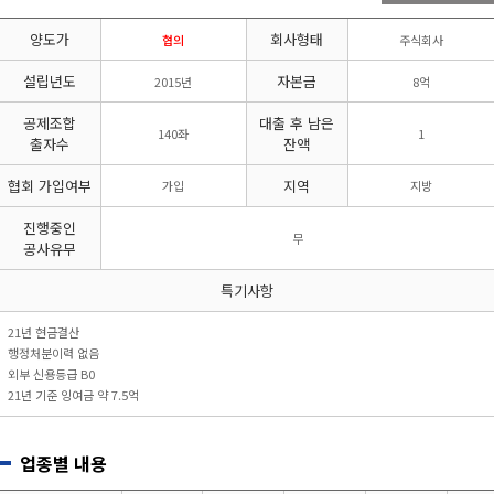
리시설·
지관리업
붕
설계시공업
양도가
회사형태
건축물조립공
협의
주식회사
안전진단전
국가유산
사업
문기관/
수리업
설립년도
자본금
2015년
8억
안전점검전
(문화재수
문기관
리업)
공제조합
대출 후 남은
140좌
1
지하수개발
기계설비
출자수
잔액
·이용시공
성능점검
업
업
협회 가입여부
지역
가입
지방
진행중인
무
공사유무
특기사항
21년 현금결산
행정처분이력 없음
외부 신용등급 B0
21년 기준 잉여금 약 7.5억
업종별 내용