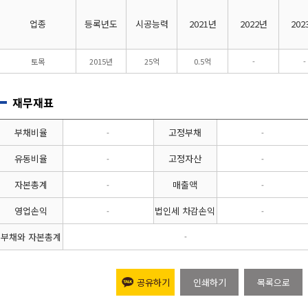
업종
등록년도
시공능력
2021년
2022년
202
토목
2015년
25억
0.5억
-
-
재무재표
부채비율
고정부채
-
-
유동비율
고정자산
-
-
자본총계
매출액
-
-
영업손익
법인세 차감손익
-
-
부채와 자본총계
-
공유하기
인쇄하기
목록으로