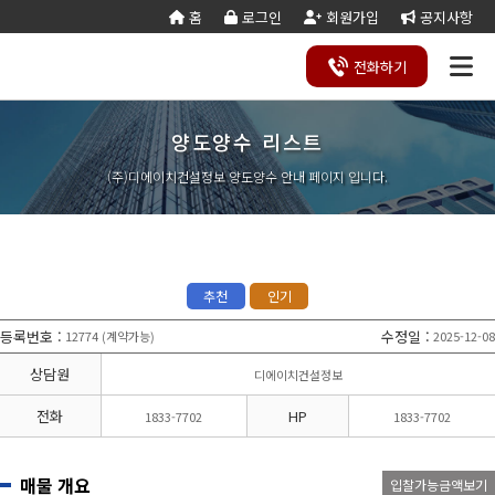
홈
로그인
회원가입
공지사항
전화
하기
양도양수 리스트
건설
종
공
회사
국가
전문건설업
실
사업
양도
실질
건설
기
기업
조직
양도
세무
기타공
시
건축
오시
기
건설
연말
등
법
합
제
소개
계약
태
영역
양수
자본
업등
재
진단
도
양수
계산
사업
공
법시
는
업
공무
결
록
법령
건
조
법령
조
리스
금
록서
사
절차
기
능
행규
길
분
서식
산/
절
(주)디에이치건설정보 양도양수 안내 페이지 입니다.
지반조성·포
실내건축공
서식
설
합
관계
사
트
계산
식
항
력
칙
할
잔고
차
전기공사업
정보통신
업
서식
기
변
평
별지
·
증명
장공사업
사업
경
가
서식
합
공사업
도장·습식·방
조경식재·시
병
소방시설공
주택건설
건축공사
수·석공사업
설물공사업
사업
사업자
업
철근·콘크리
구조물해체·
대지조성사
부동산개
토목공사
트공사업
비계공사업
추천
인기
업자
발업
업
상·하수도설
철도·궤도공
상
나무병원
석면해제
토목건축
비공사업
사업
담
등록번호
:
수정일
:
12774
계약가능
2025-12-08
(
)
제거업
공사업
하
철강구조물공
수중·준설공
기
산림사업법
에너지절
산업ㆍ환
사업
사업
상담원
디에이치건설정보
인
약전문기
경설비공
승강기·삭도
시설물유지
업
사업
공사업
관리업(폐
전화
HP
1833-7702
1833-7702
엔지니어링
정비사업
조경공사
지)
사업자
전문관리
업
기계설비·가
가스·난방공
업
스공사업
사업
매물 개요
입찰가능금액보기
개인하수처
승강기유
금속·창호·지