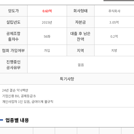
리시설·
지관리업
붕
설계시공업
양도가
회사형태
건축물조립공
0.63억
주식회사
안전진단전
국가유산
사업
문기관/
수리업
설립년도
자본금
2015년
3.05억
안전점검전
(문화재수
문기관
리업)
공제조합
대출 후 남은
56좌
0.2억
지하수개발
기계설비
출자수
잔액
·이용시공
성능점검
업
업
협회 가입여부
지역
가입
지방
진행중인
없음
공사유무
특기사항
24년 결손 약 6백만
기업신용 B0, 공제등급 B
개인사업자 1인 있음, 급여이체 불규칙
업종별 내용