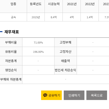
업종
등록년도
시공능력
2021년
2022년
202
금속
2015년
8.4억
4억
1.4억
7.
재무재표
부채비율
고정부채
71.00%
-
유동비율
고정자산
196.00%
-
자본총계
매출액
-
-
영업손익
법인세 차감손익
-
-
부채와 자본총계
-
공유하기
인쇄하기
목록으로