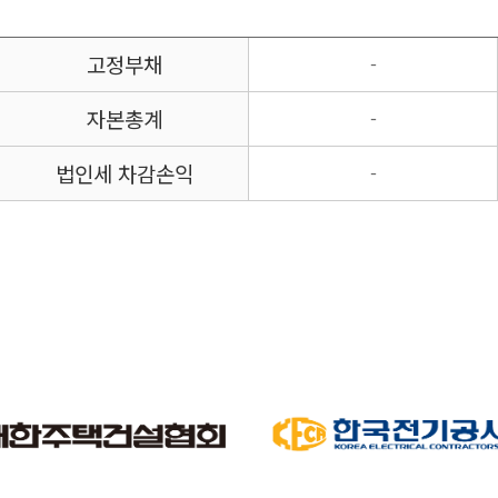
고정부채
-
자본총계
-
법인세 차감손익
-