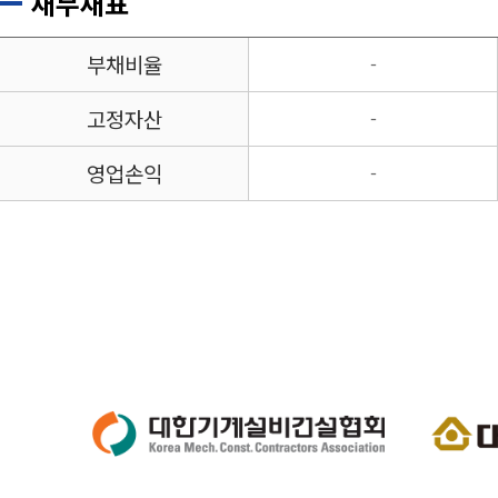
재무재표
부채비율
-
고정자산
-
영업손익
-