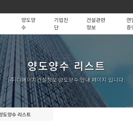
록
양도양
기업진
건설관련
연
수
단
정보
증
법령관계서식
전문건설업
실태조사
실질자본금 계산기
양도양수 리스트
사업영역
건설업등록서식
기재사항변경
양도양수 절차
기업 진단
세무 계산기
조직도
시공능력평가
건축법시행규
기
양도양수 리스트
실내건축공사업
전기공사업
조경식재·시설물공사업
소방시설공사업
구조물해체·비계공사업
대지조성사업자
(주)디에이치건설정보 양도양수 안내 페이지 입니다.
철도·궤도공사업
나무병원
수중·준설공사업
산림사업법인
시설물유지관리업(폐지)
엔지니어링사업자
가스·난방공사업
개인하수처리시설·
설계시공업
안전진단전문기관/
양도양수 리스트
안전점검전문기관
지하수개발·이용시공업