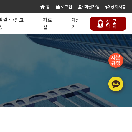
홈
로그인
회원가입
공지사항
말결산/잔고
자료
계산
상
문
담
의
명
실
기
칙 별지서식
타공사업
기업분할·합병
오시는 길
연말결산/잔고증명
건설공무서식
건설컬럼
등록절차
정보통신공사업
주택건설사업자
부동산개발업
석면해제제거업
에너지절약전문기업
상담하기
정비사업전문관리업
승강기유지관리업
국가유산수리업
(문화재수리업)
기계설비성능점검업