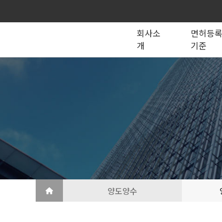
회사소
면허등
개
기준
종합건설업
법인의 종류
건설법 법령서식
회사소개
공제조합
국가계약
건축공사업
지반조성·포장공사업
토목공사업
도장·습식·방수·석공사업
토목건축공사업
철근·콘크리트공사업
산업ㆍ환경설비공사업
상·하수도설비공사업
조경공사업
철강구조물공사업
승강기·삭도공사업
기계설비·가스공사업
금속·창호·지붕
건축물조립공사업
양도양수