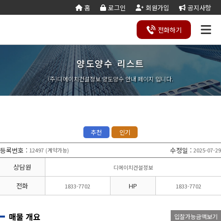
홈
로그인
회원가입
공지사항
전화
하기
양도양수 리스트
건설
종
공
회사
국가
전문건설업
실
사업
양도
실질
건설
기
기업
조직
양도
세무
기타공
시
건축
오시
기
건설
연말
등
법
합
제
소개
계약
태
영역
양수
자본
업등
재
진단
도
양수
계산
사업
공
법시
는
업
공무
결
록
법령
건
조
법령
조
리스
금
록서
사
절차
기
능
행규
길
분
서식
산/
절
(주)디에이치건설정보 양도양수 안내 페이지 입니다.
지반조성·포
실내건축공
서식
설
합
관계
사
트
계산
식
항
력
칙
할
잔고
차
전기공사업
정보통신
업
서식
기
변
평
별지
·
증명
장공사업
사업
경
가
서식
합
공사업
도장·습식·방
조경식재·시
병
소방시설공
주택건설
건축공사
수·석공사업
설물공사업
사업
사업자
업
철근·콘크리
구조물해체·
대지조성사
부동산개
토목공사
트공사업
비계공사업
추천
인기
업자
발업
업
상·하수도설
철도·궤도공
상
나무병원
석면해제
토목건축
비공사업
사업
담
등록번호
:
수정일
:
12497
계약가능
2025-07-29
(
)
제거업
공사업
하
철강구조물공
수중·준설공
기
산림사업법
에너지절
산업ㆍ환
사업
사업
상담원
디에이치건설정보
인
약전문기
경설비공
승강기·삭도
시설물유지
업
사업
공사업
관리업(폐
전화
HP
1833-7702
1833-7702
엔지니어링
정비사업
조경공사
지)
사업자
전문관리
업
기계설비·가
가스·난방공
업
스공사업
사업
매물 개요
입찰가능금액보기
개인하수처
승강기유
금속·창호·지