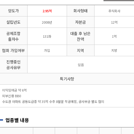
리시설·
지관리업
붕
설계시공업
양도가
회사형태
건축물조립공
2.95억
주식회사
안전진단전
국가유산
사업
문기관/
수리업
설립년도
자본금
2008년
12억
안전점검전
(문화재수
문기관
리업)
공제조합
대출 후 남은
131좌
1억
지하수개발
기계설비
출자수
잔액
·이용시공
성능점검
업
업
협회 가입여부
지역
가입
지방
진행중인
있음
공사유무
특기사항
이익잉여금 약 6억
외부신용 BB0
수도권 아파트 공동도급중 약 35억 수주 8월말 착공예정, 공사부금 별도 협의
업종별 내용