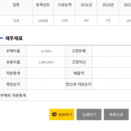
업종
등록년도
시공능력
2021년
2022년
202
조경
2008년
70억
8억
7억
18
재무재표
부채비율
고정부채
10.00%
-
유동비율
고정자산
1,900.00%
-
자본총계
매출액
-
-
영업손익
법인세 차감손익
-
-
부채와 자본총계
-
공유하기
인쇄하기
목록으로