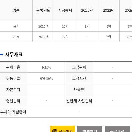
업종
등록년도
시공능력
2021년
2022년
202
금속
2019년
12억
1억
8억
3
지붕
2019년
12억
-
4억
0.
재무재표
부채비율
고정부채
9.22%
-
유동비율
고정자산
993.30%
-
자본총계
매출액
-
-
영업손익
법인세 차감손익
-
-
부채와 자본총계
-
공유하기
인쇄하기
목록으로