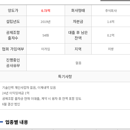
리시설·
지관리업
붕
설계시공업
양도가
회사형태
건축물조립공
0.73억
주식회사
안전진단전
국가유산
사업
문기관/
수리업
설립년도
자본금
2019년
1.6억
안전점검전
(문화재수
문기관
리업)
공제조합
대출 후 남은
54좌
0.2억
지하수개발
기계설비
출자수
잔액
·이용시공
성능점검
업
업
협회 가입여부
지역
미가입
지방
진행중인
없음
공사유무
특기사항
기술인력 개인사업자 없음, 이체내역 있음
24년 이익잉여금 1억
공제조합 출자금 현재 미대출, 계약 시 융자 후 잔액 포함 양도
6월 결산 법인
업종별 내용