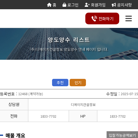
홈
로그인
회원가입
공지사항
전화
하기
양도양수 리스트
건설
종
공
회사
국가
전문건설업
실
사업
양도
실질
건설
기
기업
조직
양도
세무
기타공
시
건축
오시
기
건설
연말
등
법
합
제
소개
계약
태
영역
양수
자본
업등
재
진단
도
양수
계산
사업
공
법시
는
업
공무
결
록
법령
건
조
법령
조
리스
금
록서
사
절차
기
능
행규
길
분
서식
산/
절
(주)디에이치건설정보 양도양수 안내 페이지 입니다.
지반조성·포
실내건축공
서식
설
합
관계
사
트
계산
식
항
력
칙
할
잔고
차
전기공사업
정보통신
업
서식
기
변
평
별지
·
증명
장공사업
사업
경
가
서식
합
공사업
도장·습식·방
조경식재·시
병
소방시설공
주택건설
건축공사
수·석공사업
설물공사업
사업
사업자
업
철근·콘크리
구조물해체·
대지조성사
부동산개
토목공사
트공사업
비계공사업
추천
인기
업자
발업
업
상·하수도설
철도·궤도공
상
나무병원
석면해제
토목건축
비공사업
사업
담
등록번호
:
수정일
:
12468
계약가능
2025-07-15
(
)
제거업
공사업
하
철강구조물공
수중·준설공
기
산림사업법
에너지절
산업ㆍ환
사업
사업
상담원
디에이치건설정보
인
약전문기
경설비공
승강기·삭도
시설물유지
업
사업
공사업
관리업(폐
전화
HP
1833-7702
1833-7702
엔지니어링
정비사업
조경공사
지)
사업자
전문관리
업
기계설비·가
가스·난방공
업
스공사업
사업
매물 개요
입찰가능금액보기
개인하수처
승강기유
금속·창호·지