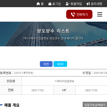
홈
로그인
회원가입
공지사항
전화
하기
양도양수 리스트
건설
종
공
회사
국가
전문건설업
실
사업
양도
실질
건설
기
기업
조직
양도
세무
기타공
시
건축
오시
기
건설
연말
등
법
합
제
소개
계약
태
영역
양수
자본
업등
재
진단
도
양수
계산
사업
공
법시
는
업
공무
결
록
법령
건
조
법령
조
리스
금
록서
사
절차
기
능
행규
길
분
서식
산/
절
(주)디에이치건설정보 양도양수 안내 페이지 입니다.
지반조성·포
실내건축공
서식
설
합
관계
사
트
계산
식
항
력
칙
할
잔고
차
전기공사업
정보통신
업
서식
기
변
평
별지
·
증명
장공사업
사업
경
가
서식
합
공사업
도장·습식·방
조경식재·시
병
소방시설공
주택건설
건축공사
수·석공사업
설물공사업
사업
사업자
업
철근·콘크리
구조물해체·
대지조성사
부동산개
토목공사
트공사업
비계공사업
추천
NEW
업자
발업
업
상·하수도설
철도·궤도공
상
나무병원
석면해제
토목건축
비공사업
사업
담
등록번호
:
수정일
:
12373
계약가능
2025-05-29
(
)
제거업
공사업
하
철강구조물공
수중·준설공
기
산림사업법
에너지절
산업ㆍ환
사업
사업
상담원
디에이치건설정보
인
약전문기
경설비공
승강기·삭도
시설물유지
업
사업
공사업
관리업(폐
전화
HP
1833-7702
1833-7702
엔지니어링
정비사업
조경공사
지)
사업자
전문관리
업
기계설비·가
가스·난방공
업
스공사업
사업
매물 개요
입찰가능금액보기
개인하수처
승강기유
금속·창호·지