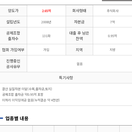
리시설·
지관리업
붕
설계시공업
양도가
회사형태
건축물조립공
2.65억
주식회사
안전진단전
국가유산
사업
문기관/
수리업
설립년도
자본금
2008년
7억
안전점검전
(문화재수
문기관
리업)
공제조합
대출 후 남은
131좌
0.95억
지하수개발
기계설비
출자수
잔액
·이용시공
성능점검
업
업
협회 가입여부
지역
가입
지방
진행중인
없음
공사유무
특기사항
결산 실질자본 미달(수목,출자금,토지)
공제조합 출자금 약0.95억 포함
미처리 이익잉여금 없음(누적결손 약 4천만)
업종별 내용