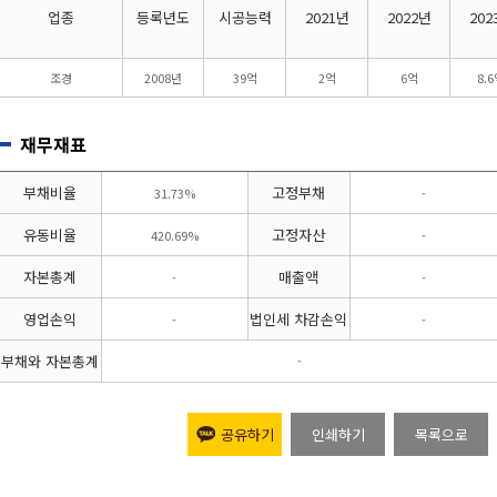
업종
등록년도
시공능력
2021년
2022년
202
조경
2008년
39억
2억
6억
8.
재무재표
부채비율
고정부채
31.73%
-
유동비율
고정자산
420.69%
-
자본총계
매출액
-
-
영업손익
법인세 차감손익
-
-
부채와 자본총계
-
공유하기
인쇄하기
목록으로