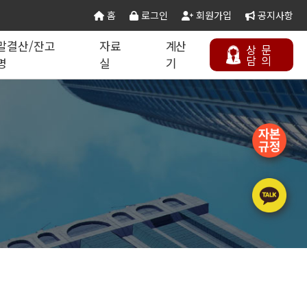
홈
로그인
회원가입
공지사항
말결산/잔고
자료
계산
상
문
담
의
명
실
기
칙 별지서식
타공사업
기업분할·합병
오시는 길
연말결산/잔고증명
건설공무서식
건설컬럼
등록절차
정보통신공사업
주택건설사업자
부동산개발업
석면해제제거업
에너지절약전문기업
상담하기
정비사업전문관리업
승강기유지관리업
국가유산수리업
(문화재수리업)
기계설비성능점검업