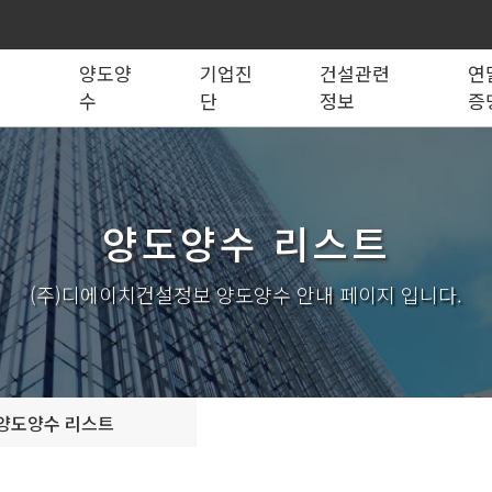
록
양도양
기업진
건설관련
연
수
단
정보
증
법령관계서식
전문건설업
실태조사
실질자본금 계산기
양도양수 리스트
사업영역
건설업등록서식
기재사항변경
양도양수 절차
기업 진단
세무 계산기
조직도
시공능력평가
건축법시행규
기
양도양수 리스트
실내건축공사업
전기공사업
조경식재·시설물공사업
소방시설공사업
구조물해체·비계공사업
대지조성사업자
(주)디에이치건설정보 양도양수 안내 페이지 입니다.
철도·궤도공사업
나무병원
수중·준설공사업
산림사업법인
시설물유지관리업(폐지)
엔지니어링사업자
가스·난방공사업
개인하수처리시설·
설계시공업
안전진단전문기관/
양도양수 리스트
안전점검전문기관
지하수개발·이용시공업