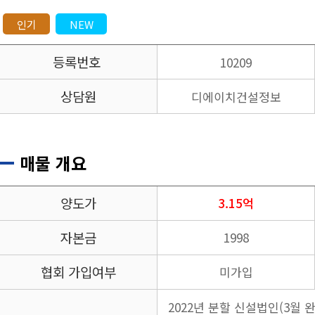
인기
NEW
등록번호
10209
상담원
디에이치건설정보
매물 개요
양도가
3.15억
자본금
1998
협회 가입여부
미가입
2022년 분할 신설법인(3월 완