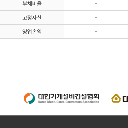
부채비율
-
고정자산
-
영업손익
-