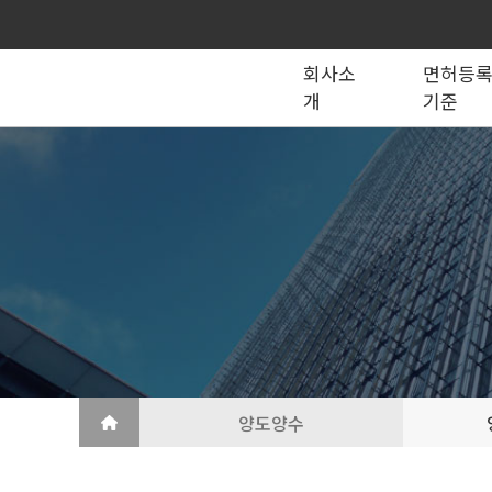
회사소
면허등
개
기준
종합건설업
법인의 종류
건설법 법령서식
회사소개
공제조합
국가계약
건축공사업
지반조성·포장공사업
토목공사업
도장·습식·방수·석공사업
토목건축공사업
철근·콘크리트공사업
산업ㆍ환경설비공사업
상·하수도설비공사업
조경공사업
철강구조물공사업
승강기·삭도공사업
기계설비·가스공사업
금속·창호·지붕
건축물조립공사업
양도양수