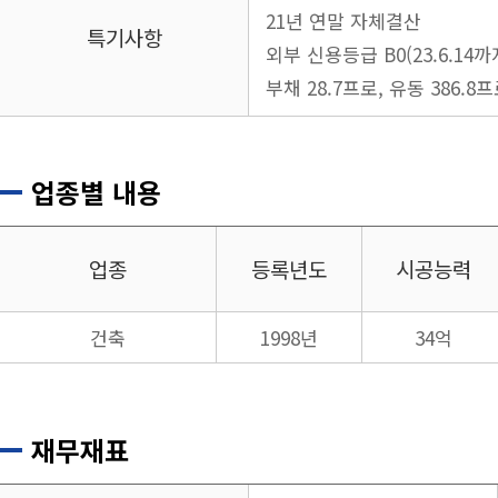
21년 연말 자체결산
특기사항
외부 신용등급 B0(23.6.14까
부채 28.7프로, 유동 386.8
업종별 내용
업종
등록년도
시공능력
건축
1998년
34억
재무재표