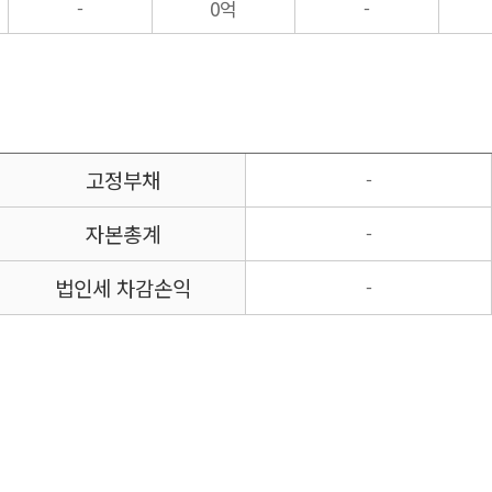
-
0억
-
고정부채
-
자본총계
-
법인세 차감손익
-