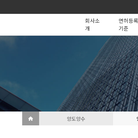
회사소
면허등
개
기준
종합건설업
법인의 종류
건설법 법령서식
회사소개
공제조합
국가계약
건축공사업
지반조성·포장공사업
토목공사업
도장·습식·방수·석공사업
토목건축공사업
철근·콘크리트공사업
산업ㆍ환경설비공사업
상·하수도설비공사업
조경공사업
철강구조물공사업
승강기·삭도공사업
기계설비·가스공사업
금속·창호·지붕
건축물조립공사업
양도양수