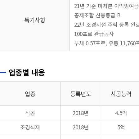
21년 기준 미처분 이익잉여금 
공제조합 신용등급 B
특기사항
22년 조경시설 주력 등록 완
100프로 관급공사
부채 0.57프로, 유동 11,76
업종별 내용
업종
등록년도
시공능력
석공
2018년
4.5억
조경식재
2018년
5억