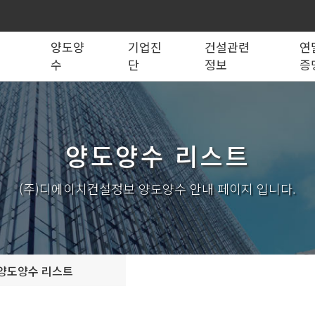
록
양도양
기업진
건설관련
연
수
단
정보
증
법령관계서식
전문건설업
실태조사
실질자본금 계산기
양도양수 리스트
사업영역
건설업등록서식
기재사항변경
양도양수 절차
기업 진단
세무 계산기
조직도
시공능력평가
건축법시행규
기
양도양수 리스트
실내건축공사업
전기공사업
조경식재·시설물공사업
소방시설공사업
구조물해체·비계공사업
대지조성사업자
(주)디에이치건설정보 양도양수 안내 페이지 입니다.
철도·궤도공사업
나무병원
수중·준설공사업
산림사업법인
시설물유지관리업(폐지)
엔지니어링사업자
가스·난방공사업
개인하수처리시설·
설계시공업
안전진단전문기관/
양도양수 리스트
안전점검전문기관
지하수개발·이용시공업