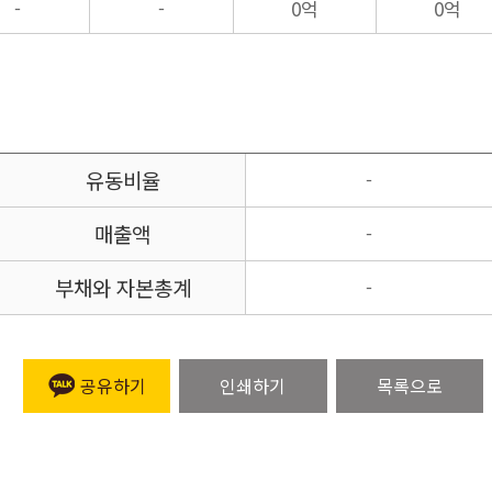
-
-
0억
0억
유동비율
-
매출액
-
부채와 자본총계
-
공유하기
인쇄하기
목록으로