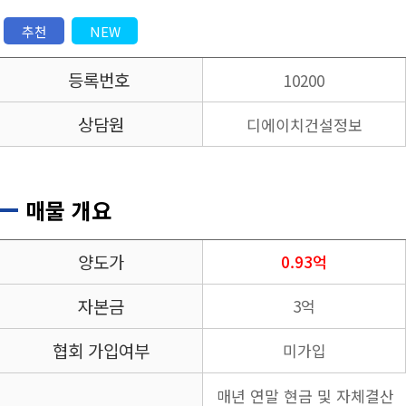
추천
NEW
등록번호
10200
상담원
디에이치건설정보
매물 개요
양도가
0.93억
자본금
3억
협회 가입여부
미가입
매년 연말 현금 및 자체결산