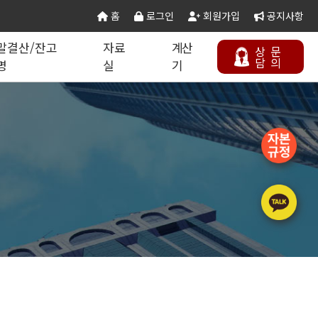
홈
로그인
회원가입
공지사항
말결산/잔고
자료
계산
상
문
담
의
명
실
기
칙 별지서식
타공사업
기업분할·합병
오시는 길
연말결산/잔고증명
건설공무서식
건설컬럼
등록절차
정보통신공사업
주택건설사업자
부동산개발업
석면해제제거업
에너지절약전문기업
상담하기
정비사업전문관리업
승강기유지관리업
국가유산수리업
(문화재수리업)
기계설비성능점검업