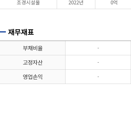
조경시설물
2022년
0억
재무재표
부채비율
-
고정자산
-
영업손익
-