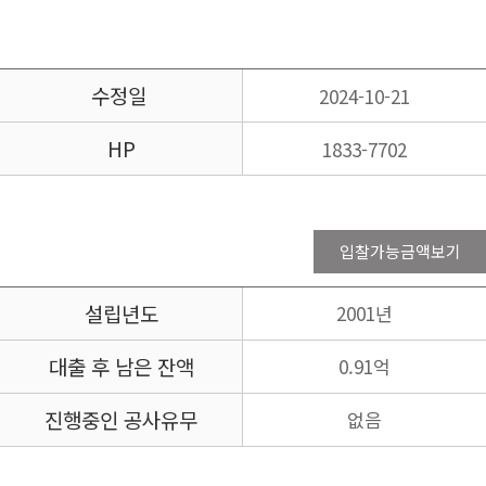
수정일
2024-10-21
HP
1833-7702
입찰가능금액보기
설립년도
2001년
대출 후 남은 잔액
0.91억
진행중인 공사유무
없음