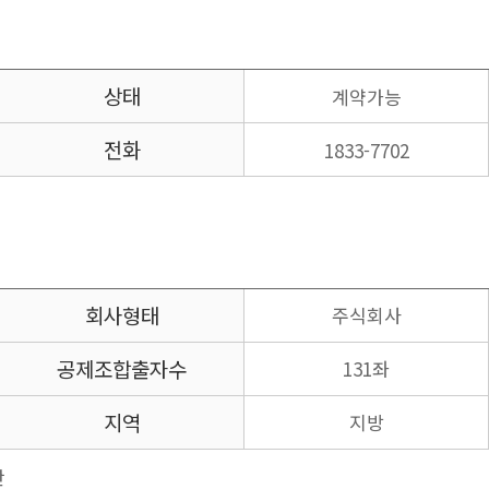
상태
계약가능
전화
1833-7702
회사형태
주식회사
공제조합
출자수
131좌
지역
지방
산