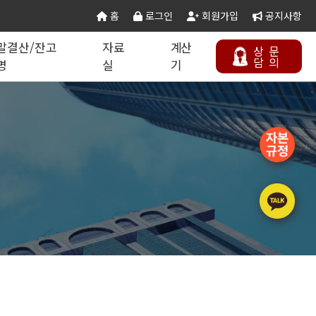
홈
로그인
회원가입
공지사항
말결산/잔고
자료
계산
상
문
담
의
명
실
기
칙 별지서식
타공사업
기업분할·합병
오시는 길
연말결산/잔고증명
건설공무서식
건설컬럼
등록절차
정보통신공사업
주택건설사업자
부동산개발업
석면해제제거업
에너지절약전문기업
상담하기
정비사업전문관리업
승강기유지관리업
국가유산수리업
(문화재수리업)
기계설비성능점검업