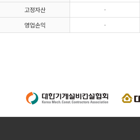
고정자산
-
영업손익
-