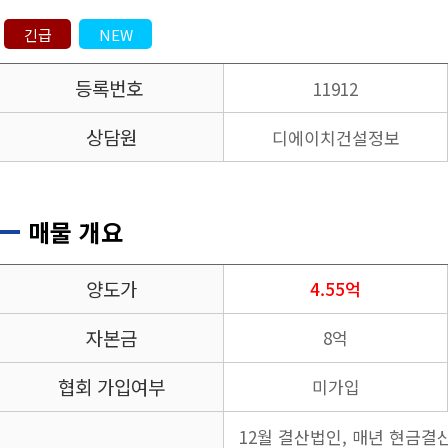
긴급
NEW
등록번호
11912
상담원
디에이치건설정보
매물 개요
양도가
4.55억
자본금
8억
협회 가입여부
미가입
12월 결산법인, 매년 현금결