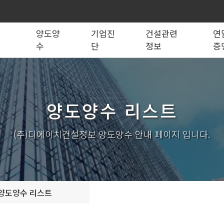
록
양도양
기업진
건설관련
연
수
단
정보
증
법령관계서식
전문건설업
실태조사
실질자본금 계산기
양도양수 리스트
사업영역
건설업등록서식
기재사항변경
양도양수 절차
기업 진단
세무 계산기
조직도
시공능력평가
건축법시행규
기
양도양수 리스트
실내건축공사업
전기공사업
조경식재·시설물공사업
소방시설공사업
구조물해체·비계공사업
대지조성사업자
(주)디에이치건설정보 양도양수 안내 페이지 입니다.
철도·궤도공사업
나무병원
수중·준설공사업
산림사업법인
시설물유지관리업(폐지)
엔지니어링사업자
가스·난방공사업
개인하수처리시설·
설계시공업
안전진단전문기관/
양도양수 리스트
안전점검전문기관
지하수개발·이용시공업