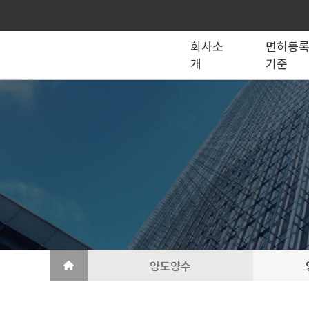
회사소
면허등
개
기준
종합건설업
법인의 종류
건설법 법령서식
회사소개
공제조합
국가계약
건축공사업
지반조성·포장공사업
토목공사업
도장·습식·방수·석공사업
토목건축공사업
철근·콘크리트공사업
산업ㆍ환경설비공사업
상·하수도설비공사업
조경공사업
철강구조물공사업
승강기·삭도공사업
기계설비·가스공사업
금속·창호·지붕
건축물조립공사업
양도양수