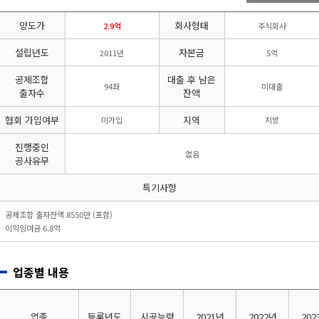
리시설·
지관리업
붕
설계시공업
양도가
회사형태
건축물조립공
2.9억
주식회사
안전진단전
국가유산
사업
문기관/
수리업
설립년도
자본금
2011년
5억
안전점검전
(문화재수
문기관
리업)
공제조합
대출 후 남은
94좌
미대출
지하수개발
기계설비
출자수
잔액
·이용시공
성능점검
업
업
협회 가입여부
지역
미가입
지방
진행중인
없음
공사유무
특기사항
공제조합 출자잔액 8550만 (포함)
이익잉여금 6.8억
업종별 내용
업종
등록년도
시공능력
2021년
2022년
202