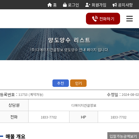
홈
로그인
회원가입
공지사항
전화
하기
양도양수 리스트
건설
종
공
회사
국가
전문건설업
실
사업
양도
실질
건설
기
기업
조직
양도
세무
기타공
시
건축
오시
기
건설
연말
등
법
합
제
소개
계약
태
영역
양수
자본
업등
재
진단
도
양수
계산
사업
공
법시
는
업
공무
결
록
법령
건
조
법령
조
리스
금
록서
사
절차
기
능
행규
길
분
서식
산/
절
(주)디에이치건설정보 양도양수 안내 페이지 입니다.
지반조성·포
실내건축공
서식
설
합
관계
사
트
계산
식
항
력
칙
할
잔고
차
전기공사업
정보통신
업
서식
기
변
평
별지
·
증명
장공사업
사업
경
가
서식
합
공사업
도장·습식·방
조경식재·시
병
소방시설공
주택건설
건축공사
수·석공사업
설물공사업
사업
사업자
업
철근·콘크리
구조물해체·
대지조성사
부동산개
토목공사
트공사업
비계공사업
추천
인기
업자
발업
업
상·하수도설
철도·궤도공
상
나무병원
석면해제
토목건축
비공사업
사업
담
등록번호
:
수정일
:
11753
계약가능
2024-08-02
(
)
제거업
공사업
하
철강구조물공
수중·준설공
기
산림사업법
에너지절
산업ㆍ환
사업
사업
상담원
디에이치건설정보
인
약전문기
경설비공
승강기·삭도
시설물유지
업
사업
공사업
관리업(폐
전화
HP
1833-7702
1833-7702
엔지니어링
정비사업
조경공사
지)
사업자
전문관리
업
기계설비·가
가스·난방공
업
스공사업
사업
매물 개요
입찰가능금액보기
개인하수처
승강기유
금속·창호·지