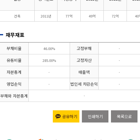
건축
2011년
77억
49억
72억
40
재무재표
부채비율
고정부채
46.00%
-
유동비율
고정자산
285.00%
-
자본총계
매출액
-
-
영업손익
법인세 차감손익
-
-
부채와 자본총계
-
공유하기
인쇄하기
목록으로