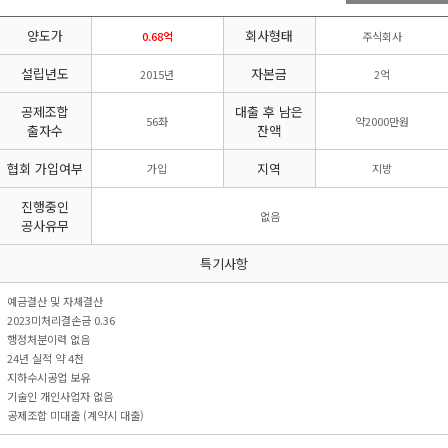
리시설·
지관리업
붕
설계시공업
양도가
회사형태
건축물조립공
0.68억
주식회사
안전진단전
국가유산
사업
문기관/
수리업
설립년도
자본금
2015년
2억
안전점검전
(문화재수
문기관
리업)
공제조합
대출 후 남은
56좌
약2000만원
지하수개발
기계설비
출자수
잔액
·이용시공
성능점검
업
업
협회 가입여부
지역
가입
지방
진행중인
없음
공사유무
특기사항
예금결산 및 자체결산
2023미처리결손금 0.36
행정처분이력 없음
24년 실적 약 4천
지하수시공업 보유
기술인 개인사업자 없음
공제조합 미대출 (계약시 대출)