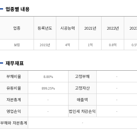
업종별 내용
업종
등록년도
시공능력
2021년
2022년
202
보링
2015년
4억
1억
0.8억
0.
재무재표
부채비율
고정부채
8.80%
-
유동비율
고정자산
899.25%
-
자본총계
매출액
-
-
영업손익
법인세 차감손익
-
-
부채와 자본총계
-