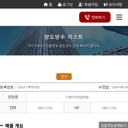
홈
로그인
회원가입
공지사항
전화
하기
양도양수 리스트
건설
종
공
회사
국가
전문건설업
실
사업
양도
실질
건설
기
기업
조직
양도
세무
기타공
시
건축
오시
기
건설
연말
등
법
합
제
소개
계약
태
영역
양수
자본
업등
재
진단
도
양수
계산
사업
공
법시
는
업
공무
결
록
법령
건
조
법령
조
리스
금
록서
사
절차
기
능
행규
길
분
서식
산/
절
(주)디에이치건설정보 양도양수 안내 페이지 입니다.
지반조성·포
실내건축공
서식
설
합
관계
사
트
계산
식
항
력
칙
할
잔고
차
전기공사업
정보통신
업
서식
기
변
평
별지
·
증명
장공사업
사업
경
가
서식
합
공사업
도장·습식·방
조경식재·시
병
소방시설공
주택건설
건축공사
수·석공사업
설물공사업
사업
사업자
업
철근·콘크리
구조물해체·
대지조성사
부동산개
토목공사
트공사업
비계공사업
인기
업자
발업
업
상·하수도설
철도·궤도공
상
나무병원
석면해제
토목건축
비공사업
사업
담
등록번호
:
수정일
:
11623
계약가능
2024-06-03
(
)
제거업
공사업
하
철강구조물공
수중·준설공
기
산림사업법
에너지절
산업ㆍ환
사업
사업
상담원
디에이치건설정보
인
약전문기
경설비공
승강기·삭도
시설물유지
업
사업
공사업
관리업(폐
전화
HP
1833-7702
1833-7702
엔지니어링
정비사업
조경공사
지)
사업자
전문관리
업
기계설비·가
가스·난방공
업
스공사업
사업
매물 개요
입찰가능금액보기
개인하수처
승강기유
금속·창호·지