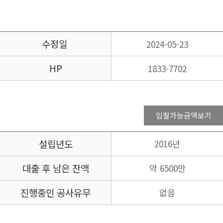
수정일
2024-05-23
HP
1833-7702
입찰가능금액보기
설립년도
2016년
대출 후 남은 잔액
약 6500만
진행중인 공사유무
없음