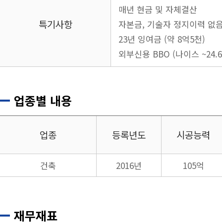
매년 현금 및 자체결산
특기사항
자본금, 기술자 정지이력 없
23년 잉여금 (약 8억5천)
외부신용 BBO (나이스 ~24.6.
업종별 내용
업종
등록년도
시공능력
건축
2016년
105억
재무재표