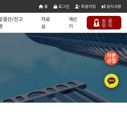
홈
로그인
회원가입
공지사항
말결산/잔고
자료
계산
상
문
담
의
명
실
기
칙 별지서식
타공사업
기업분할·합병
오시는 길
연말결산/잔고증명
건설공무서식
건설컬럼
등록절차
정보통신공사업
주택건설사업자
부동산개발업
석면해제제거업
에너지절약전문기업
상담하기
정비사업전문관리업
승강기유지관리업
국가유산수리업
(문화재수리업)
기계설비성능점검업