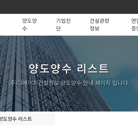
록
양도양
기업진
건설관련
연
수
단
정보
증
법령관계서식
전문건설업
실태조사
실질자본금 계산기
양도양수 리스트
사업영역
건설업등록서식
기재사항변경
양도양수 절차
기업 진단
세무 계산기
조직도
시공능력평가
건축법시행규
기
양도양수 리스트
실내건축공사업
전기공사업
조경식재·시설물공사업
소방시설공사업
구조물해체·비계공사업
대지조성사업자
(주)디에이치건설정보 양도양수 안내 페이지 입니다.
철도·궤도공사업
나무병원
수중·준설공사업
산림사업법인
시설물유지관리업(폐지)
엔지니어링사업자
가스·난방공사업
개인하수처리시설·
설계시공업
안전진단전문기관/
양도양수 리스트
안전점검전문기관
지하수개발·이용시공업