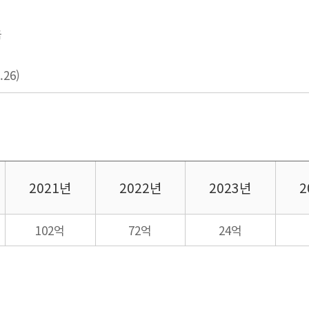
음
26)
2021년
2022년
2023년
2
102억
72억
24억