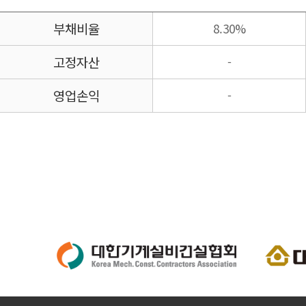
부채비율
8.30%
고정자산
-
영업손익
-