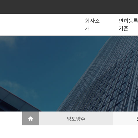
회사소
면허등
개
기준
종합건설업
법인의 종류
건설법 법령서식
회사소개
공제조합
국가계약
건축공사업
지반조성·포장공사업
토목공사업
도장·습식·방수·석공사업
토목건축공사업
철근·콘크리트공사업
산업ㆍ환경설비공사업
상·하수도설비공사업
조경공사업
철강구조물공사업
승강기·삭도공사업
기계설비·가스공사업
금속·창호·지붕
건축물조립공사업
양도양수