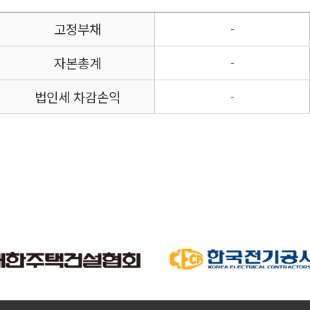
고정부채
-
자본총계
-
법인세 차감손익
-