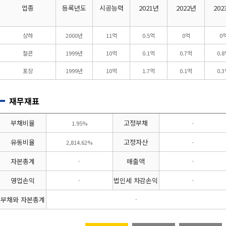
업종
등록년도
시공능력
2021년
2022년
202
상하
2000년
11억
0.5억
0억
0
철콘
1999년
10억
0.1억
0.7억
0.
포장
1999년
10억
1.7억
0.1억
0.
재무재표
부채비율
고정부채
1.95%
-
유동비율
고정자산
2,814.62%
-
자본총계
매출액
-
-
영업손익
법인세 차감손익
-
-
부채와 자본총계
-