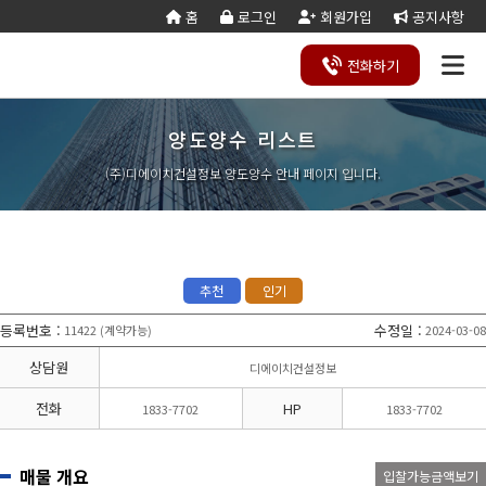
홈
로그인
회원가입
공지사항
전화
하기
양도양수 리스트
건설
종
공
회사
국가
전문건설업
실
사업
양도
실질
건설
기
기업
조직
양도
세무
기타공
시
건축
오시
기
건설
연말
등
법
합
제
소개
계약
태
영역
양수
자본
업등
재
진단
도
양수
계산
사업
공
법시
는
업
공무
결
록
법령
건
조
법령
조
리스
금
록서
사
절차
기
능
행규
길
분
서식
산/
절
(주)디에이치건설정보 양도양수 안내 페이지 입니다.
지반조성·포
실내건축공
서식
설
합
관계
사
트
계산
식
항
력
칙
할
잔고
차
전기공사업
정보통신
업
서식
기
변
평
별지
·
증명
장공사업
사업
경
가
서식
합
공사업
도장·습식·방
조경식재·시
병
소방시설공
주택건설
건축공사
수·석공사업
설물공사업
사업
사업자
업
철근·콘크리
구조물해체·
대지조성사
부동산개
토목공사
트공사업
비계공사업
추천
인기
업자
발업
업
상·하수도설
철도·궤도공
상
나무병원
석면해제
토목건축
비공사업
사업
담
등록번호
:
수정일
:
11422
계약가능
2024-03-08
(
)
제거업
공사업
하
철강구조물공
수중·준설공
기
산림사업법
에너지절
산업ㆍ환
사업
사업
상담원
디에이치건설정보
인
약전문기
경설비공
승강기·삭도
시설물유지
업
사업
공사업
관리업(폐
전화
HP
1833-7702
1833-7702
엔지니어링
정비사업
조경공사
지)
사업자
전문관리
업
기계설비·가
가스·난방공
업
스공사업
사업
매물 개요
입찰가능금액보기
개인하수처
승강기유
금속·창호·지