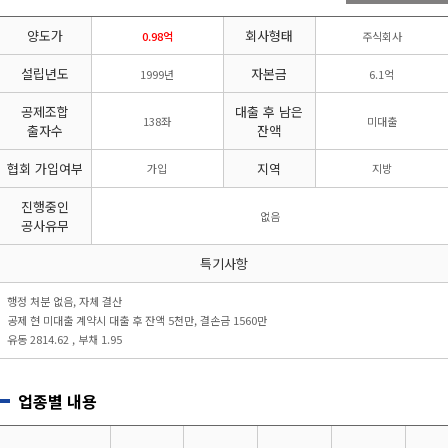
리시설·
지관리업
붕
설계시공업
양도가
회사형태
건축물조립공
0.98억
주식회사
안전진단전
국가유산
사업
문기관/
수리업
설립년도
자본금
1999년
6.1억
안전점검전
(문화재수
문기관
리업)
공제조합
대출 후 남은
138좌
미대출
지하수개발
기계설비
출자수
잔액
·이용시공
성능점검
업
업
협회 가입여부
지역
가입
지방
진행중인
없음
공사유무
특기사항
행정 처분 없음, 자체 결산
공제 현 미대출 계약시 대출 후 잔액 5천만, 결손금 1560만
유동 2814.62 , 부채 1.95
업종별 내용