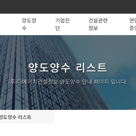
록
양도양
기업진
건설관련
연
수
단
정보
증
법령관계서식
전문건설업
실태조사
실질자본금 계산기
양도양수 리스트
사업영역
건설업등록서식
기재사항변경
양도양수 절차
기업 진단
세무 계산기
조직도
시공능력평가
건축법시행규
기
양도양수 리스트
실내건축공사업
전기공사업
조경식재·시설물공사업
소방시설공사업
구조물해체·비계공사업
대지조성사업자
(주)디에이치건설정보 양도양수 안내 페이지 입니다.
철도·궤도공사업
나무병원
수중·준설공사업
산림사업법인
시설물유지관리업(폐지)
엔지니어링사업자
가스·난방공사업
개인하수처리시설·
설계시공업
안전진단전문기관/
양도양수 리스트
안전점검전문기관
지하수개발·이용시공업