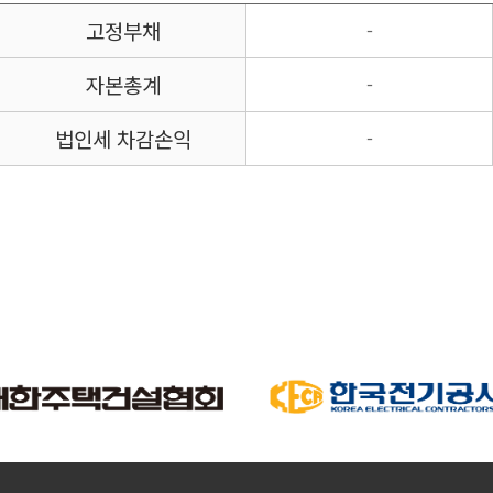
고정부채
-
자본총계
-
법인세 차감손익
-