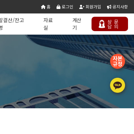
홈
로그인
회원가입
공지사항
말결산/잔고
자료
계산
상
문
담
의
명
실
기
칙 별지서식
타공사업
기업분할·합병
오시는 길
연말결산/잔고증명
건설공무서식
건설컬럼
등록절차
정보통신공사업
주택건설사업자
부동산개발업
석면해제제거업
에너지절약전문기업
상담하기
정비사업전문관리업
승강기유지관리업
국가유산수리업
(문화재수리업)
기계설비성능점검업