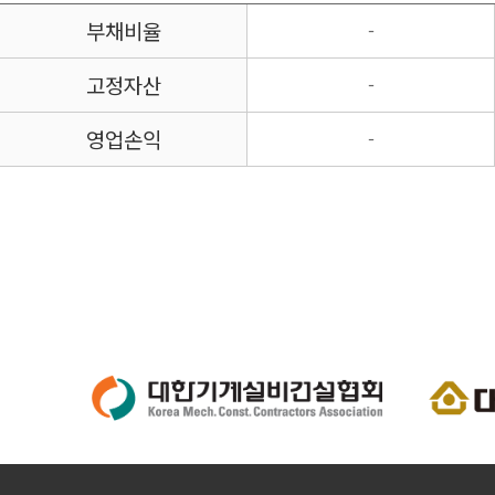
부채비율
-
고정자산
-
영업손익
-