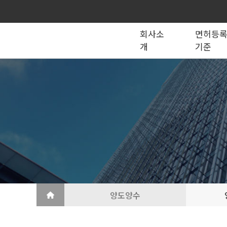
회사소
면허등
개
기준
종합건설업
법인의 종류
건설법 법령서식
회사소개
공제조합
국가계약
건축공사업
지반조성·포장공사업
토목공사업
도장·습식·방수·석공사업
토목건축공사업
철근·콘크리트공사업
산업ㆍ환경설비공사업
상·하수도설비공사업
조경공사업
철강구조물공사업
승강기·삭도공사업
기계설비·가스공사업
금속·창호·지붕
건축물조립공사업
양도양수