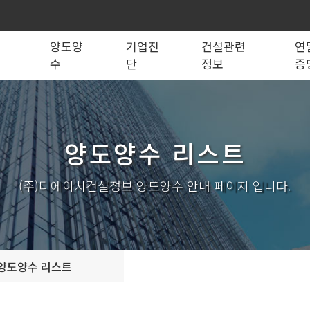
록
양도양
기업진
건설관련
연
수
단
정보
증
법령관계서식
전문건설업
실태조사
실질자본금 계산기
양도양수 리스트
사업영역
건설업등록서식
기재사항변경
양도양수 절차
기업 진단
세무 계산기
조직도
시공능력평가
건축법시행규
기
양도양수 리스트
실내건축공사업
전기공사업
조경식재·시설물공사업
소방시설공사업
구조물해체·비계공사업
대지조성사업자
(주)디에이치건설정보 양도양수 안내 페이지 입니다.
철도·궤도공사업
나무병원
수중·준설공사업
산림사업법인
시설물유지관리업(폐지)
엔지니어링사업자
가스·난방공사업
개인하수처리시설·
설계시공업
안전진단전문기관/
양도양수 리스트
안전점검전문기관
지하수개발·이용시공업