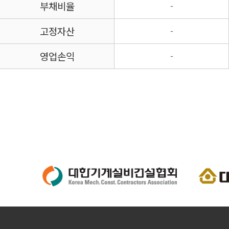
부채비율
-
고정자산
-
영업손익
-