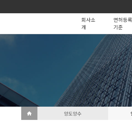
회사소
면허등
개
기준
종합건설업
법인의 종류
건설법 법령서식
회사소개
공제조합
국가계약
건축공사업
지반조성·포장공사업
토목공사업
도장·습식·방수·석공사업
토목건축공사업
철근·콘크리트공사업
산업ㆍ환경설비공사업
상·하수도설비공사업
조경공사업
철강구조물공사업
승강기·삭도공사업
기계설비·가스공사업
금속·창호·지붕
건축물조립공사업
양도양수