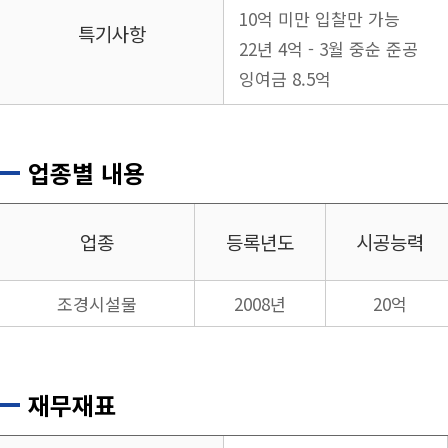
10억 미만 입찰만 가능
특기사항
22년 4억 - 3월 중순 준공
잉여금 8.5억
업종별 내용
업종
등록년도
시공능력
조경시설물
2008년
20억
재무재표