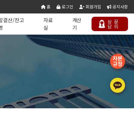
홈
로그인
회원가입
공지사항
말결산/잔고
자료
계산
상
문
담
의
명
실
기
칙 별지서식
타공사업
기업분할·합병
오시는 길
연말결산/잔고증명
건설공무서식
건설컬럼
등록절차
정보통신공사업
주택건설사업자
부동산개발업
석면해제제거업
에너지절약전문기업
상담하기
정비사업전문관리업
승강기유지관리업
국가유산수리업
(문화재수리업)
기계설비성능점검업