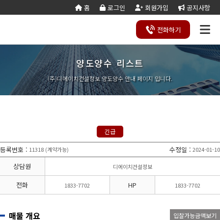
홈
로그인
회원가입
공지사항
전화
하기
양도양수 리스트
건설
종
공
회사
국가
전문건설업
실
사업
양도
실질
건설
기
기업
조직
양도
세무
기타공
시
건축
오시
기
건설
연말
등
법
합
제
소개
계약
태
영역
양수
자본
업등
재
진단
도
양수
계산
사업
공
법시
는
업
공무
결
록
법령
건
조
법령
조
리스
금
록서
사
절차
기
능
행규
길
분
서식
산/
절
(주)디에이치건설정보 양도양수 안내 페이지 입니다.
지반조성·포
실내건축공
서식
설
합
관계
사
트
계산
식
항
력
칙
할
잔고
차
전기공사업
정보통신
업
서식
기
변
평
별지
·
증명
장공사업
사업
경
가
서식
합
공사업
도장·습식·방
조경식재·시
병
소방시설공
주택건설
건축공사
수·석공사업
설물공사업
사업
사업자
업
철근·콘크리
구조물해체·
대지조성사
부동산개
토목공사
트공사업
비계공사업
긴급
업자
발업
업
상·하수도설
철도·궤도공
상
나무병원
석면해제
토목건축
비공사업
사업
담
등록번호
:
수정일
:
11318
계약가능
2024-01-10
(
)
제거업
공사업
하
철강구조물공
수중·준설공
기
산림사업법
에너지절
산업ㆍ환
사업
사업
상담원
디에이치건설정보
인
약전문기
경설비공
승강기·삭도
시설물유지
업
사업
공사업
관리업(폐
전화
HP
1833-7702
1833-7702
엔지니어링
정비사업
조경공사
지)
사업자
전문관리
업
기계설비·가
가스·난방공
업
스공사업
사업
매물 개요
입찰가능금액보기
개인하수처
승강기유
금속·창호·지