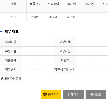
업종
등록년도
시공능력
2021년
2022년
202
토목
2001년
40.4억
40.5억
-
-
재무재표
부채비율
고정부채
-
-
유동비율
고정자산
-
-
자본총계
매출액
-
-
영업손익
법인세 차감손익
-
-
부채와 자본총계
-
공유하기
인쇄하기
목록으로