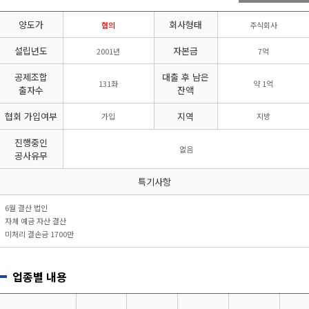
리시설·
지관리업
붕
설계시공업
양도가
회사형태
건축물조립공
협의
주식회사
안전진단전
국가유산
사업
문기관/
수리업
설립년도
자본금
2001년
7억
안전점검전
(문화재수
문기관
리업)
공제조합
대출 후 남은
131좌
약 1억
지하수개발
기계설비
출자수
잔액
·이용시공
성능점검
업
업
협회 가입여부
지역
가입
지방
진행중인
없음
공사유무
특기사항
6월 결산 법인
자체 예금 자산 결산
미처리 결손금 1700만
업종별 내용