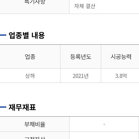
특기사항
자체 결산
업종별 내용
업종
등록년도
시공능력
상하
2021년
3.8억
재무재표
부채비율
-