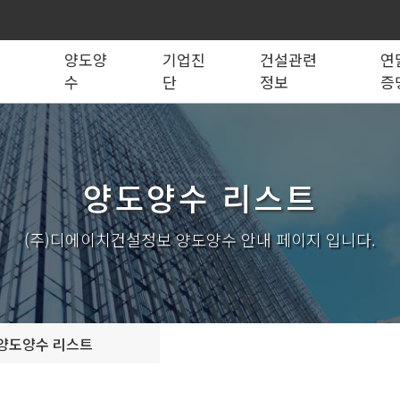
록
양도양
기업진
건설관련
연
수
단
정보
증
법령관계서식
전문건설업
실태조사
실질자본금 계산기
양도양수 리스트
사업영역
건설업등록서식
기재사항변경
양도양수 절차
기업 진단
세무 계산기
조직도
시공능력평가
건축법시행규
기
양도양수 리스트
실내건축공사업
전기공사업
조경식재·시설물공사업
소방시설공사업
구조물해체·비계공사업
대지조성사업자
(주)디에이치건설정보 양도양수 안내 페이지 입니다.
철도·궤도공사업
나무병원
수중·준설공사업
산림사업법인
시설물유지관리업(폐지)
엔지니어링사업자
가스·난방공사업
개인하수처리시설·
설계시공업
안전진단전문기관/
양도양수 리스트
안전점검전문기관
지하수개발·이용시공업