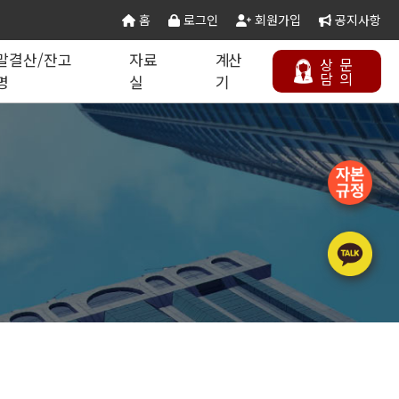
홈
로그인
회원가입
공지사항
말결산/잔고
자료
계산
상
문
담
의
명
실
기
칙 별지서식
타공사업
기업분할·합병
오시는 길
연말결산/잔고증명
건설공무서식
건설컬럼
등록절차
정보통신공사업
주택건설사업자
부동산개발업
석면해제제거업
에너지절약전문기업
상담하기
정비사업전문관리업
승강기유지관리업
국가유산수리업
(문화재수리업)
기계설비성능점검업