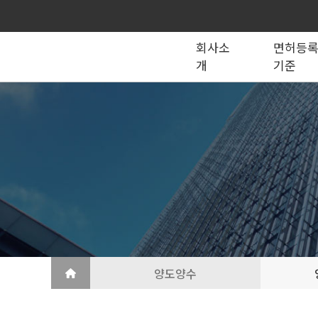
회사소
면허등
개
기준
종합건설업
법인의 종류
건설법 법령서식
회사소개
공제조합
국가계약
건축공사업
지반조성·포장공사업
토목공사업
도장·습식·방수·석공사업
토목건축공사업
철근·콘크리트공사업
산업ㆍ환경설비공사업
상·하수도설비공사업
조경공사업
철강구조물공사업
승강기·삭도공사업
기계설비·가스공사업
금속·창호·지붕
건축물조립공사업
양도양수