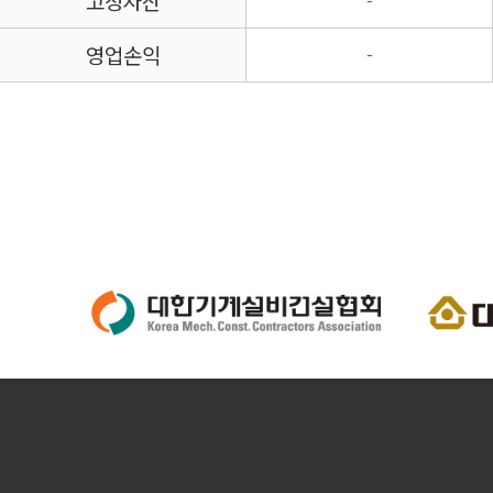
고정자산
-
영업손익
-