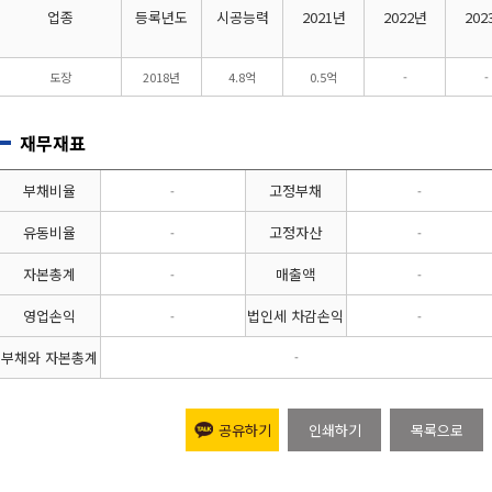
업종
등록년도
시공능력
2021년
2022년
202
도장
2018년
4.8억
0.5억
-
-
재무재표
부채비율
고정부채
-
-
유동비율
고정자산
-
-
자본총계
매출액
-
-
영업손익
법인세 차감손익
-
-
부채와 자본총계
-
공유하기
인쇄하기
목록으로