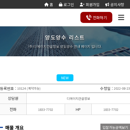
홈
로그인
회원가입
공지사항
전화
하기
양도양수 리스트
건설
종
공
회사
국가
전문건설업
실
사업
양도
실질
건설
기
기업
조직
양도
세무
기타공
시
건축
오시
기
건설
연말
등
법
합
제
소개
계약
태
영역
양수
자본
업등
재
진단
도
양수
계산
사업
공
법시
는
업
공무
결
록
법령
건
조
법령
조
리스
금
록서
사
절차
기
능
행규
길
분
서식
산/
절
(주)디에이치건설정보 양도양수 안내 페이지 입니다.
지반조성·포
실내건축공
서식
설
합
관계
사
트
계산
식
항
력
칙
할
잔고
차
전기공사업
정보통신
업
서식
기
변
평
별지
·
증명
장공사업
사업
경
가
서식
합
공사업
도장·습식·방
조경식재·시
병
소방시설공
주택건설
건축공사
수·석공사업
설물공사업
사업
사업자
업
철근·콘크리
구조물해체·
대지조성사
부동산개
토목공사
트공사업
비계공사업
NEW
업자
발업
업
상·하수도설
철도·궤도공
상
나무병원
석면해제
토목건축
비공사업
사업
담
등록번호
:
수정일
:
10124
계약가능
2022-08-23
(
)
제거업
공사업
하
철강구조물공
수중·준설공
기
산림사업법
에너지절
산업ㆍ환
사업
사업
상담원
디에이치건설정보
인
약전문기
경설비공
승강기·삭도
시설물유지
업
사업
공사업
관리업(폐
전화
HP
1833-7702
1833-7702
엔지니어링
정비사업
조경공사
지)
사업자
전문관리
업
기계설비·가
가스·난방공
업
스공사업
사업
매물 개요
입찰가능금액보기
개인하수처
승강기유
금속·창호·지