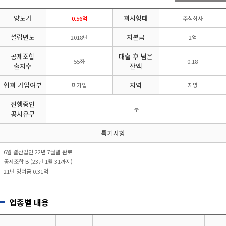
리시설·
지관리업
붕
설계시공업
양도가
회사형태
건축물조립공
0.56억
주식회사
안전진단전
국가유산
사업
문기관/
수리업
설립년도
자본금
2018년
2억
안전점검전
(문화재수
문기관
리업)
공제조합
대출 후 남은
55좌
0.18
지하수개발
기계설비
출자수
잔액
·이용시공
성능점검
업
업
협회 가입여부
지역
미가입
지방
진행중인
무
공사유무
특기사항
6월 결산법인 22년 7월말 완료
공제조합 B (23년 1월 31까지)
21년 잉여금 0.31억
업종별 내용