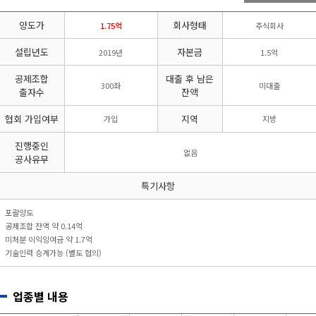
리시설·
지관리업
붕
설계시공업
양도가
회사형태
건축물조립공
1.75억
주식회사
안전진단전
국가유산
사업
문기관/
수리업
설립년도
자본금
2019년
1.5억
안전점검전
(문화재수
문기관
리업)
공제조합
대출 후 남은
300좌
미대출
지하수개발
기계설비
출자수
잔액
·이용시공
성능점검
업
업
협회 가입여부
지역
가입
지방
진행중인
없음
공사유무
특기사항
포괄양도
공제조합 잔액 약 0.14억
미처분 이익잉여금 약 1.7억
기술인력 승계가능 (별도 협의)
업종별 내용