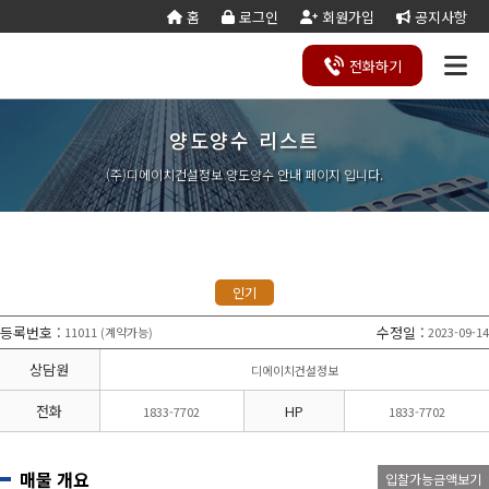
홈
로그인
회원가입
공지사항
전화
하기
양도양수 리스트
건설
종
공
회사
국가
전문건설업
실
사업
양도
실질
건설
기
기업
조직
양도
세무
기타공
시
건축
오시
기
건설
연말
등
법
합
제
소개
계약
태
영역
양수
자본
업등
재
진단
도
양수
계산
사업
공
법시
는
업
공무
결
록
법령
건
조
법령
조
리스
금
록서
사
절차
기
능
행규
길
분
서식
산/
절
(주)디에이치건설정보 양도양수 안내 페이지 입니다.
지반조성·포
실내건축공
서식
설
합
관계
사
트
계산
식
항
력
칙
할
잔고
차
전기공사업
정보통신
업
서식
기
변
평
별지
·
증명
장공사업
사업
경
가
서식
합
공사업
도장·습식·방
조경식재·시
병
소방시설공
주택건설
건축공사
수·석공사업
설물공사업
사업
사업자
업
철근·콘크리
구조물해체·
대지조성사
부동산개
토목공사
트공사업
비계공사업
인기
업자
발업
업
상·하수도설
철도·궤도공
상
나무병원
석면해제
토목건축
비공사업
사업
담
등록번호
:
수정일
:
11011
계약가능
2023-09-14
(
)
제거업
공사업
하
철강구조물공
수중·준설공
기
산림사업법
에너지절
산업ㆍ환
사업
사업
상담원
디에이치건설정보
인
약전문기
경설비공
승강기·삭도
시설물유지
업
사업
공사업
관리업(폐
전화
HP
1833-7702
1833-7702
엔지니어링
정비사업
조경공사
지)
사업자
전문관리
업
기계설비·가
가스·난방공
업
스공사업
사업
매물 개요
입찰가능금액보기
개인하수처
승강기유
금속·창호·지