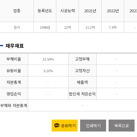
업종
등록년도
시공능력
2021년
2022년
202
전기
1996년
22억
11.2억
7.9억
-
재무재표
부채비율
고정부채
32.50%
-
유동비율
고정자산
5.20%
-
자본총계
매출액
-
-
영업손익
법인세 차감손익
-
-
부채와 자본총계
-
공유하기
인쇄하기
목록으로