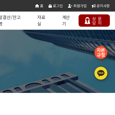
홈
로그인
회원가입
공지사항
말결산/잔고
자료
계산
상
문
담
의
명
실
기
칙 별지서식
타공사업
기업분할·합병
오시는 길
연말결산/잔고증명
건설공무서식
건설컬럼
등록절차
정보통신공사업
주택건설사업자
부동산개발업
석면해제제거업
에너지절약전문기업
상담하기
정비사업전문관리업
승강기유지관리업
국가유산수리업
(문화재수리업)
기계설비성능점검업