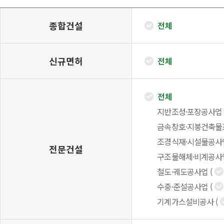
종합건설
전체
신규면허
전체
전체
지반조성·포장공사업
금속창호·지붕건축물
조경식재·시설물공사
전문건설
구조물해체·비계공사
철도·궤도공사업
(
수중·준설공사업
(
기계가스설비공사
(