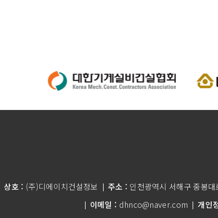
상호 :
(주)디에이치건설정보
주소 :
인천광역시 서해구 중봉대로 
|
이메일 :
dhnco@naver.com
개인정
|
|