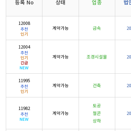
등록 No
상태
업종
법
12008
계약가능
금속
2
추천
인기
12004
추천
계약가능
조경시설물
2
인기
긴급
NEW
11995
계약가능
건축
2
추천
인기
토공
11982
계약가능
철콘
2
추천
NEW
상하