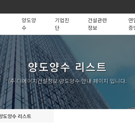
록
양도양
기업진
건설관련
연
수
단
정보
증
법령관계서식
전문건설업
실태조사
실질자본금 계산기
양도양수 리스트
사업영역
건설업등록서식
기재사항변경
양도양수 절차
기업 진단
세무 계산기
조직도
시공능력평가
건축법시행규
기
양도양수 리스트
실내건축공사업
전기공사업
조경식재·시설물공사업
소방시설공사업
구조물해체·비계공사업
대지조성사업자
(주)디에이치건설정보 양도양수 안내 페이지 입니다.
철도·궤도공사업
나무병원
수중·준설공사업
산림사업법인
시설물유지관리업(폐지)
엔지니어링사업자
가스·난방공사업
개인하수처리시설·
설계시공업
안전진단전문기관/
양도양수 리스트
안전점검전문기관
지하수개발·이용시공업