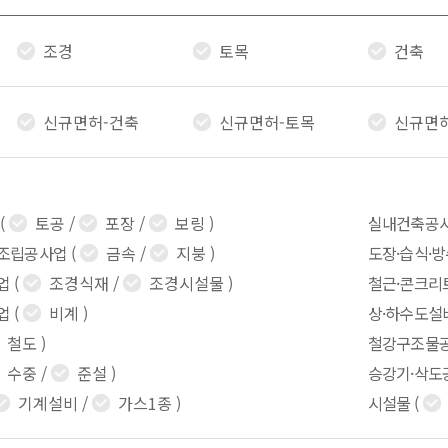
조경
토목
건축
신규면허-건축
신규면허-토목
신규면
(
토공
/
포장
/
보링
)
실내건축공
조립공사업
(
금속
/
지붕
)
도장·습식·
업
(
조경식재
/
조경시설물
)
철근·콘크리
업
(
비계
)
상·하수도설
철도
)
철강구조물
수중
/
준설
)
승강기·삭도
기계설비
/
가스1종
)
시설물
(