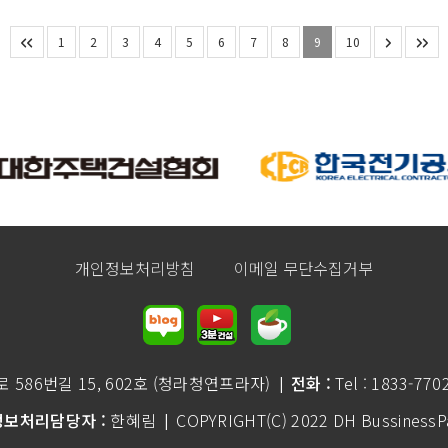
1
2
3
4
5
6
7
8
9
10
개인정보처리방침
이메일 무단수집거부
586번길 15, 602호 (청라청연프라자)
전화 :
Tel : 1833-770
|
보처리담당자 :
한혜림
COPYRIGHT(C) 2022 DH BussinessPar
|