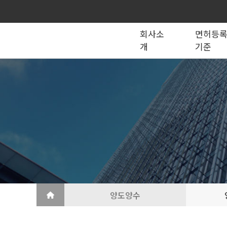
회사소
면허등
개
기준
종합건설업
법인의 종류
건설법 법령서식
회사소개
공제조합
국가계약
건축공사업
지반조성·포장공사업
토목공사업
도장·습식·방수·석공사업
토목건축공사업
철근·콘크리트공사업
산업ㆍ환경설비공사업
상·하수도설비공사업
조경공사업
철강구조물공사업
승강기·삭도공사업
기계설비·가스공사업
금속·창호·지붕
건축물조립공사업
양도양수