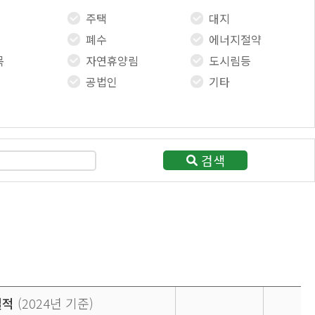
주택
대지
폐수
에너지절약
목
자연휴양림
도시림등
공법인
기타
검색
실적
(2024년 기준)