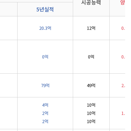
시공능력
양도
5년실적
20.3억
12억
0.9
0억
0억
0.6
79억
49억
2.5
4억
10억
2억
10억
1.3
2억
10억