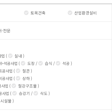
토목건축
산업환경설비
허-전문
사업
(
실내
)
방수·석공사업
(
도장
/
습식
/
석공
)
트공사업
(
철콘
)
비공사업
(
상하
)
공사업
(
철강구조물
)
공사업
(
승강기
/
삭도
)
시설물
)