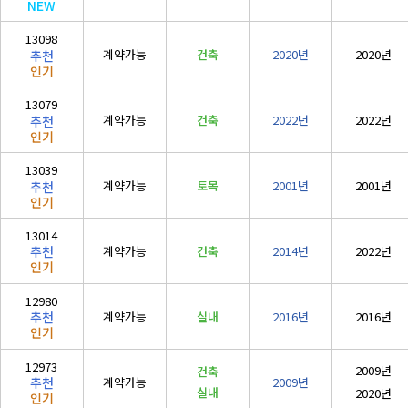
NEW
철도·궤도공사업
13098
(
철도
)
계약가능
건축
2020년
2020년
추천
인기
철강구조물공사업
(
철강구조물
)
13079
계약가능
건축
2022년
2022년
추천
수중·준설공사업
인기
(
수중
/
준설
)
13039
승강기·삭도공사업
계약가능
토목
2001년
2001년
추천
인기
(
승강기
/
삭도
)
13014
기계가스설비공사
계약가능
건축
2014년
2022년
추천
(
기계설비
/
가스1종
)
인기
시설물
12980
(
시설물
)
계약가능
실내
2016년
2016년
추천
인기
12973
2009년
건축
계약가능
2009년
추천
실내
2020년
인기