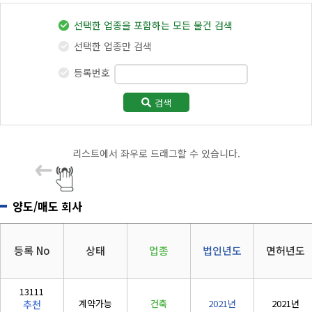
지반조성·포장공사업
리시설·
지관리업
붕
전체
전기
(
토공
/
포장
/
보링
)
설계시공업
선택한 업종을 포함하는 모든 물건 검색
건축물조립공
안전진단전
국가유산
정보통신
소방
사업
실내건축공사업
선택한 업종만 검색
문기관/
수리업
(
실내
)
안전점검전
(문화재수
주택
대지
등록번호
문기관
리업)
금속창호·지붕건축물조립공사업
공동사업
문화재
지하수개발
기계설비
(
금속
/
지붕
)
·이용시공
성능점검
검색
정비사업
지하수
업
업
도장·습식·방수·석공사업
폐수
에너지절약
(
도장
/
습식
/
석공
)
리스트에서 좌우로 드래그할 수 있습니다.
산림
산림경영
조경식재·시설물공사업
(
조경식재
/
조경시설물
)
숲가꾸기
산림토목
양도/매도 회사
철근·콘크리트공사업
자연휴양림
도시림등
(
철콘
)
숲길조성
나무병원
구조물해체·비계공사업
등록 No
상태
업종
법인년도
면허년도
부동산개발
석면
(
비계
)
공법인
기타
상·하수도설비공사업
13111
계약가능
건축
2021년
2021년
추천
(
상하
)
5년법인