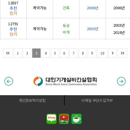
12837
계약가능
건축
2006년
2006년
추천
인기
12791
2003년
토공
계약가능
2003년
추천
비계
2018년
인기
1
2
3
4
5
6
7
8
9
10
개인정보처리방침
이메일 무단수집거부