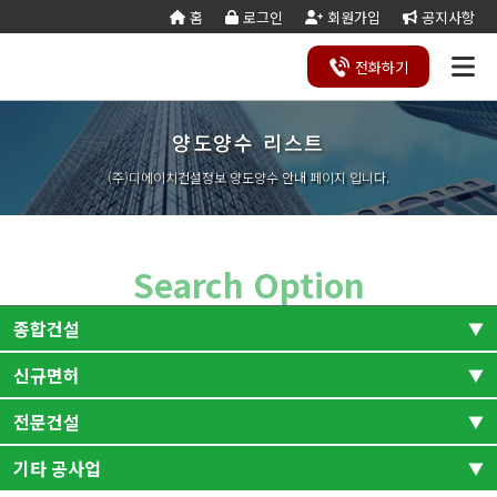
홈
로그인
회원가입
공지사항
전화
하기
양도양수 리스트
건설
종
공
회사
국가
전문건설업
실
사업
양도
실질
건설
기
기업
조직
양도
세무
기타공
시
건축
오시
기
건설
연말
등
법
합
제
소개
계약
태
영역
양수
자본
업등
재
진단
도
양수
계산
사업
공
법시
는
업
공무
결
록
법령
건
조
법령
조
리스
금
록서
사
절차
기
능
행규
길
분
서식
산/
절
(주)디에이치건설정보 양도양수 안내 페이지 입니다.
지반조성·포
실내건축공
서식
설
합
관계
사
트
계산
식
항
력
칙
할
잔고
차
전기공사업
정보통신
업
서식
기
변
평
별지
·
증명
장공사업
사업
경
가
서식
합
공사업
도장·습식·방
조경식재·시
병
소방시설공
주택건설
건축공사
수·석공사업
설물공사업
사업
사업자
업
철근·콘크리
구조물해체·
Search Option
대지조성사
부동산개
토목공사
트공사업
비계공사업
업자
발업
업
상·하수도설
철도·궤도공
상
나무병원
석면해제
토목건축
종합건설
비공사업
사업
담
제거업
공사업
하
철강구조물공
수중·준설공
기
산림사업법
에너지절
산업ㆍ환
사업
사업
신규면허
전체
조경
인
약전문기
경설비공
승강기·삭도
시설물유지
업
사업
공사업
관리업(폐
전문건설
토목
건축
엔지니어링
정비사업
전체
신규면허-건축
조경공사
지)
사업자
전문관리
업
기계설비·가
가스·난방공
토목건축
산업환경설비
기타 공사업
신규면허-토목
신규면허-전문
업
전체
스공사업
사업
개인하수처
승강기유
금속·창호·지