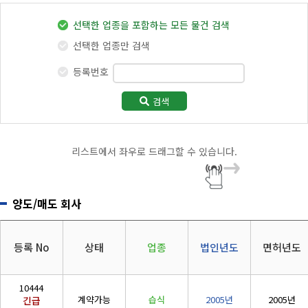
지반조성·포장공사업
리시설·
지관리업
붕
전체
전기
(
토공
/
포장
/
보링
)
설계시공업
선택한 업종을 포함하는 모든 물건 검색
건축물조립공
안전진단전
국가유산
정보통신
소방
사업
실내건축공사업
선택한 업종만 검색
문기관/
수리업
(
실내
)
안전점검전
(문화재수
주택
대지
등록번호
문기관
리업)
금속창호·지붕건축물조립공사업
공동사업
문화재
지하수개발
기계설비
(
금속
/
지붕
)
·이용시공
성능점검
검색
정비사업
지하수
업
업
도장·습식·방수·석공사업
폐수
에너지절약
(
도장
/
습식
/
석공
)
리스트에서 좌우로 드래그할 수 있습니다.
산림
산림경영
조경식재·시설물공사업
(
조경식재
/
조경시설물
)
숲가꾸기
산림토목
양도/매도 회사
철근·콘크리트공사업
자연휴양림
도시림등
(
철콘
)
숲길조성
나무병원
구조물해체·비계공사업
등록 No
상태
업종
법인년도
면허년도
부동산개발
석면
(
비계
)
공법인
기타
상·하수도설비공사업
10444
계약가능
습식
2005년
2005년
긴급
(
상하
)
5년법인