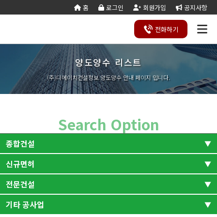
홈
로그인
회원가입
공지사항
전화
하기
양도양수 리스트
건설
종
공
회사
국가
전문건설업
실
사업
양도
실질
건설
기
기업
조직
양도
세무
기타공
시
건축
오시
기
건설
연말
등
법
합
제
소개
계약
태
영역
양수
자본
업등
재
진단
도
양수
계산
사업
공
법시
는
업
공무
결
록
법령
건
조
법령
조
리스
금
록서
사
절차
기
능
행규
길
분
서식
산/
절
(주)디에이치건설정보 양도양수 안내 페이지 입니다.
지반조성·포
실내건축공
서식
설
합
관계
사
트
계산
식
항
력
칙
할
잔고
차
전기공사업
정보통신
업
서식
기
변
평
별지
·
증명
장공사업
사업
경
가
서식
합
공사업
도장·습식·방
조경식재·시
병
소방시설공
주택건설
건축공사
수·석공사업
설물공사업
사업
사업자
업
철근·콘크리
구조물해체·
Search Option
대지조성사
부동산개
토목공사
트공사업
비계공사업
업자
발업
업
상·하수도설
철도·궤도공
상
나무병원
석면해제
토목건축
종합건설
비공사업
사업
담
제거업
공사업
하
철강구조물공
수중·준설공
기
산림사업법
에너지절
산업ㆍ환
사업
사업
신규면허
전체
조경
인
약전문기
경설비공
승강기·삭도
시설물유지
업
사업
공사업
관리업(폐
전문건설
토목
건축
엔지니어링
정비사업
전체
신규면허-건축
조경공사
지)
사업자
전문관리
업
기계설비·가
가스·난방공
토목건축
산업환경설비
기타 공사업
신규면허-토목
신규면허-전문
업
전체
스공사업
사업
개인하수처
승강기유
금속·창호·지