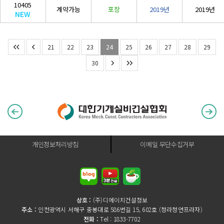
10405
계약가능
포장
2019년
2019년
NEW
21
22
23
24
25
26
27
28
29
30
개인정보처리방침
이메일 무단수집거부
상호 :
(주)디에이치건설정보
주소 :
인천광역시 서해구 중봉대로 586번길 15, 602호 (청라청연프라자)
전화 :
Tel : 1833-7702