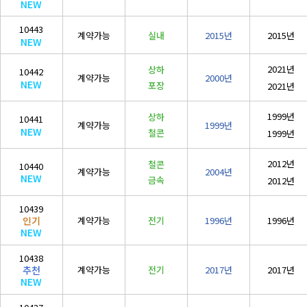
NEW
철도·궤도공사업
10443
(
철도
)
계약가능
실내
2015년
2015년
NEW
철강구조물공사업
2021년
상하
10442
(
철강구조물
)
계약가능
2000년
NEW
포장
2021년
수중·준설공사업
(
수중
/
준설
)
1999년
상하
10441
계약가능
1999년
NEW
철콘
1999년
승강기·삭도공사업
(
승강기
/
삭도
)
2012년
철콘
10440
계약가능
2004년
NEW
기계가스설비공사
금속
2012년
(
기계설비
/
가스1종
)
10439
시설물
계약가능
전기
1996년
1996년
인기
NEW
(
시설물
)
10438
계약가능
전기
2017년
2017년
추천
NEW