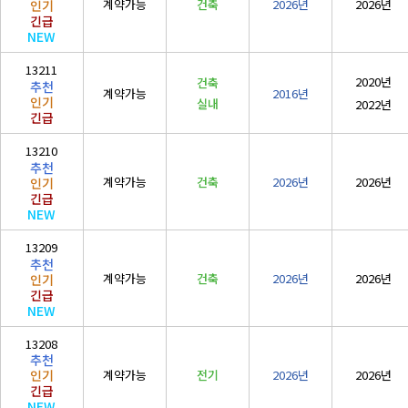
계약가능
건축
2026년
2026년
인기
긴급
철도·궤도공사업
NEW
(
철도
)
13211
철강구조물공사업
2020년
건축
추천
계약가능
2016년
(
철강구조물
)
인기
실내
2022년
긴급
수중·준설공사업
13210
(
수중
/
준설
)
추천
계약가능
건축
2026년
2026년
인기
승강기·삭도공사업
긴급
(
승강기
/
삭도
)
NEW
기계가스설비공사
13209
(
기계설비
/
가스1종
)
추천
계약가능
건축
2026년
2026년
인기
시설물
긴급
NEW
(
시설물
)
13208
추천
계약가능
전기
2026년
2026년
인기
긴급
NEW