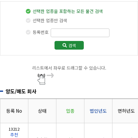
지반조성·포장공사업
리시설·
지관리업
붕
전체
전기
(
토공
/
포장
/
보링
)
설계시공업
선택한 업종을 포함하는 모든 물건 검색
건축물조립공
안전진단전
국가유산
정보통신
소방
사업
실내건축공사업
선택한 업종만 검색
문기관/
수리업
(
실내
)
안전점검전
(문화재수
주택
대지
등록번호
문기관
리업)
금속창호·지붕건축물조립공사업
공동사업
문화재
지하수개발
기계설비
(
금속
/
지붕
)
·이용시공
성능점검
검색
정비사업
지하수
업
업
도장·습식·방수·석공사업
폐수
에너지절약
(
도장
/
습식
/
석공
)
리스트에서 좌우로 드래그할 수 있습니다.
산림
산림경영
조경식재·시설물공사업
(
조경식재
/
조경시설물
)
숲가꾸기
산림토목
양도/매도 회사
철근·콘크리트공사업
자연휴양림
도시림등
(
철콘
)
숲길조성
나무병원
구조물해체·비계공사업
등록 No
상태
업종
법인년도
면허년도
부동산개발
석면
(
비계
)
공법인
기타
상·하수도설비공사업
13212
추천
(
상하
)
5년법인