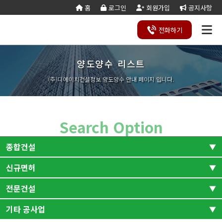
홈
로그인
회원가입
공지사항
전화
하기
양도양수 리스트
건설
종
공
회사
국가
전문건설업
실
사업
양도
실질
건설
기
기업
조직
양도
세무
기타공
시
건축
오시
기
건설
연말
등
법
합
제
소개
계약
태
영역
양수
자본
업등
재
진단
도
양수
계산
사업
공
법시
는
업
공무
결
록
법령
건
조
법령
조
리스
금
록서
사
절차
기
능
행규
길
분
서식
산/
절
(주)디에이치건설정보 양도양수 안내 페이지 입니다.
지반조성·포
실내건축공
서식
설
합
관계
사
트
계산
식
항
력
칙
할
잔고
차
전기공사업
정보통신
업
서식
기
변
평
별지
·
증명
장공사업
사업
경
가
서식
합
공사업
도장·습식·방
조경식재·시
병
소방시설공
주택건설
건축공사
수·석공사업
설물공사업
사업
사업자
업
철근·콘크리
구조물해체·
Search Option
대지조성사
부동산개
토목공사
트공사업
비계공사업
업자
발업
업
상·하수도설
철도·궤도공
상
나무병원
석면해제
토목건축
종합건설
비공사업
사업
담
제거업
공사업
하
철강구조물공
수중·준설공
기
산림사업법
에너지절
산업ㆍ환
사업
사업
신규면허
전체
조경
인
약전문기
경설비공
승강기·삭도
시설물유지
업
사업
공사업
관리업(폐
전문건설
토목
건축
엔지니어링
정비사업
전체
신규면허-건축
조경공사
지)
사업자
전문관리
업
기계설비·가
가스·난방공
토목건축
산업환경설비
기타 공사업
신규면허-토목
신규면허-전문
업
전체
스공사업
사업
개인하수처
승강기유
금속·창호·지