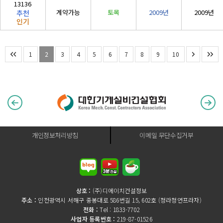
13136
계약가능
토목
2009년
2009년
추천
인기
1
2
3
4
5
6
7
8
9
10
개인정보처리방침
이메일 무단수집거부
상호 :
(주)디에이치건설정보
주소 :
인천광역시 서해구 중봉대로 586번길 15, 602호 (청라청연프라자)
전화 :
Tel : 1833-7702
사업자 등록번호 :
219-87-01526