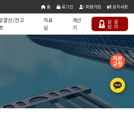
홈
로그인
회원가입
공지사항
말결산/잔고
자료
계산
상
문
담
의
명
실
기
칙 별지서식
타공사업
기업분할·합병
오시는 길
연말결산/잔고증명
건설공무서식
건설컬럼
등록절차
정보통신공사업
주택건설사업자
부동산개발업
석면해제제거업
에너지절약전문기업
상담하기
정비사업전문관리업
승강기유지관리업
국가유산수리업
(문화재수리업)
기계설비성능점검업