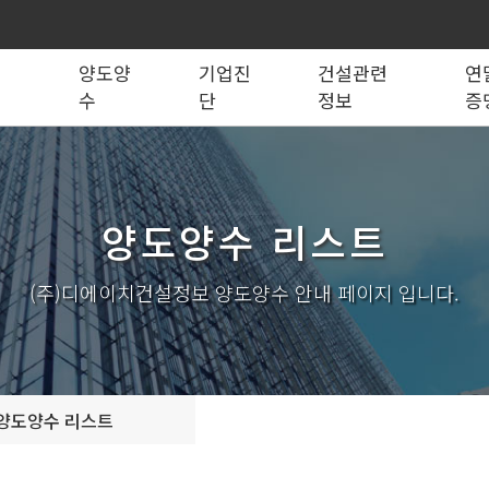
록
양도양
기업진
건설관련
연
수
단
정보
증
법령관계서식
전문건설업
실태조사
실질자본금 계산기
양도양수 리스트
사업영역
건설업등록서식
기재사항변경
양도양수 절차
기업 진단
세무 계산기
조직도
시공능력평가
건축법시행규
기
양도양수 리스트
실내건축공사업
전기공사업
조경식재·시설물공사업
소방시설공사업
구조물해체·비계공사업
대지조성사업자
(주)디에이치건설정보 양도양수 안내 페이지 입니다.
철도·궤도공사업
나무병원
수중·준설공사업
산림사업법인
시설물유지관리업(폐지)
엔지니어링사업자
가스·난방공사업
개인하수처리시설·
설계시공업
안전진단전문기관/
양도양수 리스트
안전점검전문기관
지하수개발·이용시공업