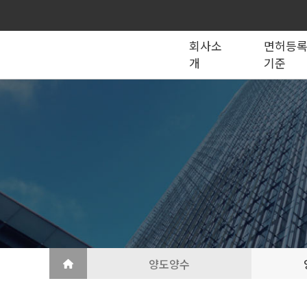
회사소
면허등
개
기준
종합건설업
법인의 종류
건설법 법령서식
회사소개
공제조합
국가계약
건축공사업
지반조성·포장공사업
토목공사업
도장·습식·방수·석공사업
토목건축공사업
철근·콘크리트공사업
산업ㆍ환경설비공사업
상·하수도설비공사업
조경공사업
철강구조물공사업
승강기·삭도공사업
기계설비·가스공사업
금속·창호·지붕
건축물조립공사업
양도양수