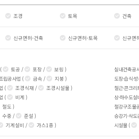
조경
토목
건축
신규면허-건축
신규면허-토목
신규면
(
토공
/
포장
/
보링
)
실내건축공
조립공사업
(
금속
/
지붕
)
도장·습식·
업
(
조경식재
/
조경시설물
)
철근·콘크리
업
(
비계
)
상·하수도설
철도
)
철강구조물
수중
/
준설
)
승강기·삭도
기계설비
/
가스1종
)
시설물
(