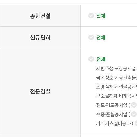
종합건설
전체
신규면허
전체
전체
지반조성·포장공사업
금속창호·지붕건축물
조경식재·시설물공사
전문건설
구조물해체·비계공사
철도·궤도공사업
(
수중·준설공사업
(
기계가스설비공사
(