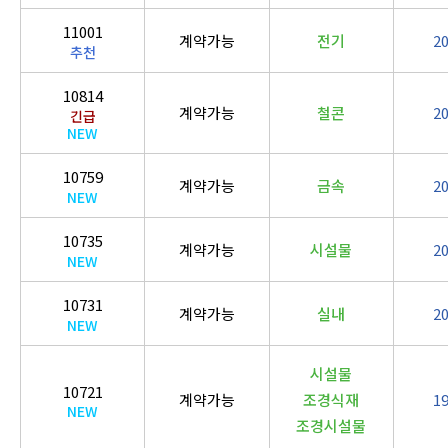
11001
계약가능
전기
2
추천
10814
계약가능
철콘
2
긴급
NEW
10759
계약가능
금속
2
NEW
10735
계약가능
시설물
2
NEW
10731
계약가능
실내
2
NEW
시설물
10721
계약가능
조경식재
1
NEW
조경시설물