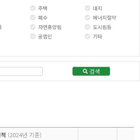
주택
대지
폐수
에너지절약
목
자연휴양림
도시림등
공법인
기타
검색
실적
(2024년 기준)