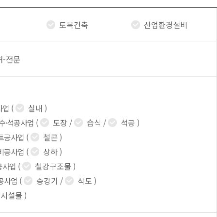
토목건축
산업환경설비
허-전문
사업
(
실내
)
방수·석공사업
(
도장
/
습식
/
석공
)
트공사업
(
철콘
)
비공사업
(
상하
)
공사업
(
철강구조물
)
공사업
(
승강기
/
삭도
)
시설물
)