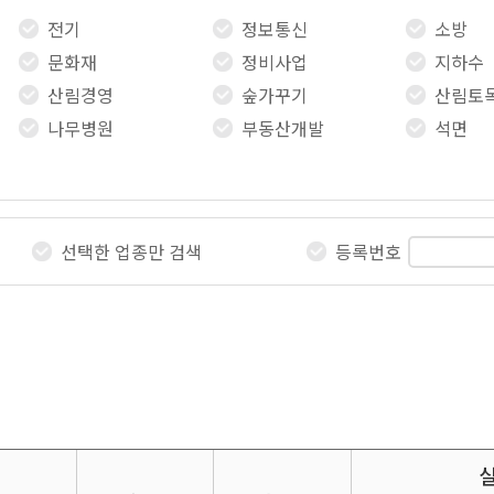
전기
정보통신
소방
문화재
정비사업
지하수
산림경영
숲가꾸기
산림토
나무병원
부동산개발
석면
선택한 업종만 검색
등록번호