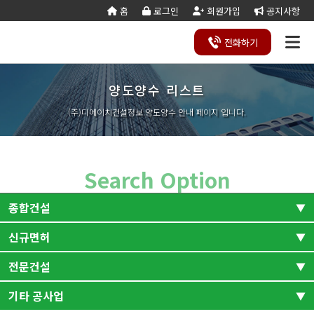
홈
로그인
회원가입
공지사항
전화
하기
양도양수 리스트
건설
종
공
회사
국가
전문건설업
실
사업
양도
실질
건설
기
기업
조직
양도
세무
기타공
시
건축
오시
기
건설
연말
등
법
합
제
소개
계약
태
영역
양수
자본
업등
재
진단
도
양수
계산
사업
공
법시
는
업
공무
결
록
법령
건
조
법령
조
리스
금
록서
사
절차
기
능
행규
길
분
서식
산/
절
(주)디에이치건설정보 양도양수 안내 페이지 입니다.
지반조성·포
실내건축공
서식
설
합
관계
사
트
계산
식
항
력
칙
할
잔고
차
전기공사업
정보통신
업
서식
기
변
평
별지
·
증명
장공사업
사업
경
가
서식
합
공사업
도장·습식·방
조경식재·시
병
소방시설공
주택건설
건축공사
수·석공사업
설물공사업
사업
사업자
업
철근·콘크리
구조물해체·
Search Option
대지조성사
부동산개
토목공사
트공사업
비계공사업
업자
발업
업
상·하수도설
철도·궤도공
상
나무병원
석면해제
토목건축
종합건설
비공사업
사업
담
제거업
공사업
하
철강구조물공
수중·준설공
기
산림사업법
에너지절
산업ㆍ환
사업
사업
신규면허
전체
조경
인
약전문기
경설비공
승강기·삭도
시설물유지
업
사업
공사업
관리업(폐
전문건설
토목
건축
엔지니어링
정비사업
전체
신규면허-건축
조경공사
지)
사업자
전문관리
업
기계설비·가
가스·난방공
토목건축
산업환경설비
기타 공사업
신규면허-토목
신규면허-전문
업
전체
스공사업
사업
개인하수처
승강기유
금속·창호·지