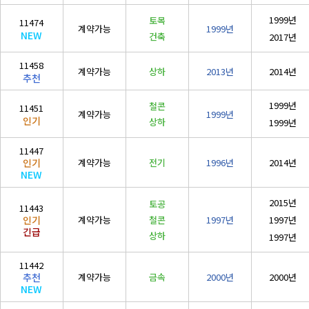
철도·궤도공사업
1999년
토목
11474
계약가능
1999년
NEW
(
철도
)
건축
2017년
철강구조물공사업
11458
계약가능
상하
2013년
2014년
(
철강구조물
)
추천
수중·준설공사업
1999년
철콘
11451
계약가능
1999년
(
수중
/
준설
)
인기
상하
1999년
승강기·삭도공사업
11447
(
승강기
/
삭도
)
계약가능
전기
1996년
2014년
인기
NEW
기계가스설비공사
(
기계설비
/
가스1종
)
2015년
토공
11443
계약가능
철콘
1997년
1997년
인기
시설물
긴급
상하
1997년
(
시설물
)
11442
계약가능
금속
2000년
2000년
추천
NEW