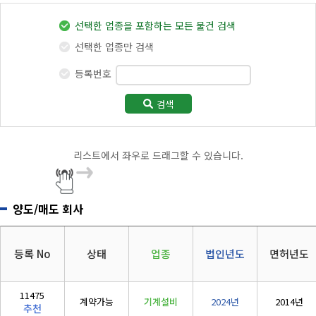
지반조성·포장공사업
리시설·
지관리업
붕
전체
전기
(
토공
/
포장
/
보링
)
설계시공업
선택한 업종을 포함하는 모든 물건 검색
건축물조립공
안전진단전
국가유산
정보통신
소방
사업
실내건축공사업
선택한 업종만 검색
문기관/
수리업
(
실내
)
안전점검전
(문화재수
주택
대지
등록번호
문기관
리업)
금속창호·지붕건축물조립공사업
공동사업
문화재
지하수개발
기계설비
(
금속
/
지붕
)
·이용시공
성능점검
검색
정비사업
지하수
업
업
도장·습식·방수·석공사업
폐수
에너지절약
(
도장
/
습식
/
석공
)
리스트에서 좌우로 드래그할 수 있습니다.
산림
산림경영
조경식재·시설물공사업
(
조경식재
/
조경시설물
)
숲가꾸기
산림토목
양도/매도 회사
철근·콘크리트공사업
자연휴양림
도시림등
(
철콘
)
숲길조성
나무병원
구조물해체·비계공사업
등록 No
상태
업종
법인년도
면허년도
부동산개발
석면
(
비계
)
공법인
기타
상·하수도설비공사업
11475
계약가능
기계설비
2024년
2014년
추천
(
상하
)
5년법인