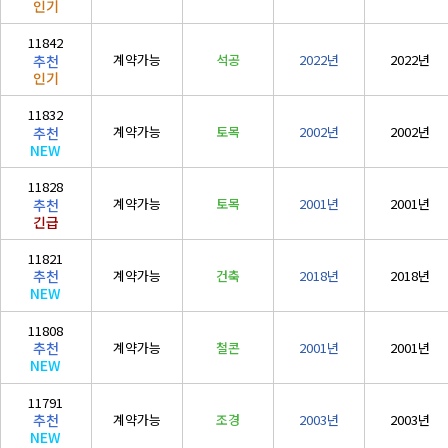
인기
철도·궤도공사업
11842
(
철도
)
계약가능
석공
2022년
2022년
추천
인기
철강구조물공사업
(
철강구조물
)
11832
계약가능
토목
2002년
2002년
추천
수중·준설공사업
NEW
(
수중
/
준설
)
11828
승강기·삭도공사업
계약가능
토목
2001년
2001년
추천
긴급
(
승강기
/
삭도
)
11821
기계가스설비공사
계약가능
건축
2018년
2018년
추천
(
기계설비
/
가스1종
)
NEW
시설물
11808
(
시설물
)
계약가능
철콘
2001년
2001년
추천
NEW
11791
계약가능
조경
2003년
2003년
추천
NEW