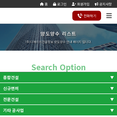
홈
로그인
회원가입
공지사항
전화
하기
양도양수 리스트
건설
종
공
회사
국가
전문건설업
실
사업
양도
실질
건설
기
기업
조직
양도
세무
기타공
시
건축
오시
기
건설
연말
등
법
합
제
소개
계약
태
영역
양수
자본
업등
재
진단
도
양수
계산
사업
공
법시
는
업
공무
결
록
법령
건
조
법령
조
리스
금
록서
사
절차
기
능
행규
길
분
서식
산/
절
(주)디에이치건설정보 양도양수 안내 페이지 입니다.
지반조성·포
실내건축공
서식
설
합
관계
사
트
계산
식
항
력
칙
할
잔고
차
전기공사업
정보통신
업
서식
기
변
평
별지
·
증명
장공사업
사업
경
가
서식
합
공사업
도장·습식·방
조경식재·시
병
소방시설공
주택건설
건축공사
수·석공사업
설물공사업
사업
사업자
업
철근·콘크리
구조물해체·
Search Option
대지조성사
부동산개
토목공사
트공사업
비계공사업
업자
발업
업
상·하수도설
철도·궤도공
상
나무병원
석면해제
토목건축
종합건설
비공사업
사업
담
제거업
공사업
하
철강구조물공
수중·준설공
기
산림사업법
에너지절
산업ㆍ환
사업
사업
신규면허
전체
조경
인
약전문기
경설비공
승강기·삭도
시설물유지
업
사업
공사업
관리업(폐
전문건설
토목
건축
엔지니어링
정비사업
전체
신규면허-건축
조경공사
지)
사업자
전문관리
업
기계설비·가
가스·난방공
토목건축
산업환경설비
기타 공사업
신규면허-토목
신규면허-전문
업
전체
스공사업
사업
개인하수처
승강기유
금속·창호·지