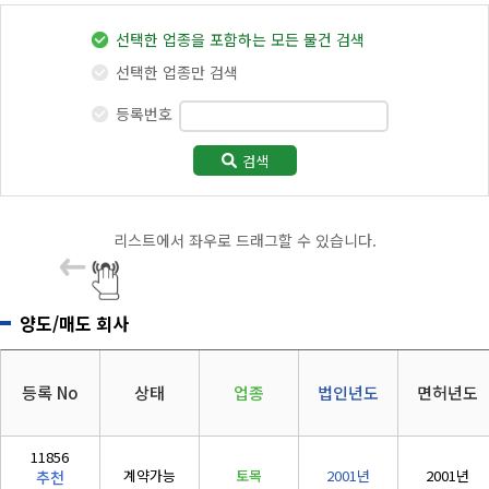
지반조성·포장공사업
리시설·
지관리업
붕
전체
전기
(
토공
/
포장
/
보링
)
설계시공업
선택한 업종을 포함하는 모든 물건 검색
건축물조립공
안전진단전
국가유산
정보통신
소방
사업
실내건축공사업
선택한 업종만 검색
문기관/
수리업
(
실내
)
안전점검전
(문화재수
주택
대지
등록번호
문기관
리업)
금속창호·지붕건축물조립공사업
공동사업
문화재
지하수개발
기계설비
(
금속
/
지붕
)
·이용시공
성능점검
검색
정비사업
지하수
업
업
도장·습식·방수·석공사업
폐수
에너지절약
(
도장
/
습식
/
석공
)
리스트에서 좌우로 드래그할 수 있습니다.
산림
산림경영
조경식재·시설물공사업
(
조경식재
/
조경시설물
)
숲가꾸기
산림토목
양도/매도 회사
철근·콘크리트공사업
자연휴양림
도시림등
(
철콘
)
숲길조성
나무병원
구조물해체·비계공사업
등록 No
상태
업종
법인년도
면허년도
부동산개발
석면
(
비계
)
공법인
기타
상·하수도설비공사업
11856
계약가능
토목
2001년
2001년
추천
(
상하
)
5년법인