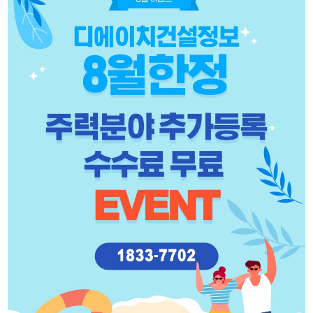
리시설·
지관리업
붕
설계시공업
건축물조립공
안전진단전
국가유산
사업
문기관/
수리업
안전점검전
(문화재수
문기관
리업)
지하수개발
기계설비
·이용시공
성능점검
업
업