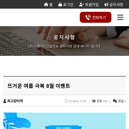
홈
로그인
회원가입
공지사항
전화
하기
공지사항
건설
종
공
회사
국가
전문건설업
실
사업
양도
실질
건설
기
기업
조직
양도
세무
기타공
시
건축
오시
기
건설
연말
등
법
합
제
소개
계약
태
영역
양수
자본
업등
재
진단
도
양수
계산
사업
공
법시
는
업
공무
결
록
법령
건
조
법령
조
리스
금
록서
사
절차
기
능
행규
길
분
서식
산/
절
(주)디에이치건설정보 공지사항 안내 페이지 입니다.
지반조성·포
실내건축공
서식
설
합
관계
사
트
계산
식
항
력
칙
할
잔고
차
전기공사업
정보통신
업
서식
기
변
평
별지
·
증명
장공사업
사업
경
가
서식
합
공사업
도장·습식·방
조경식재·시
병
소방시설공
주택건설
건축공사
수·석공사업
설물공사업
사업
사업자
업
철근·콘크리
구조물해체·
대지조성사
부동산개
토목공사
트공사업
비계공사업
업자
발업
업
상·하수도설
철도·궤도공
상
나무병원
석면해제
토목건축
뜨거운 여름 극복 8월 이벤트
비공사업
사업
담
제거업
공사업
하
철강구조물공
수중·준설공
기
산림사업법
에너지절
산업ㆍ환
사업
사업
인
약전문기
경설비공
최고관리자
|
조회
|
댓글
승강기·삭도
시설물유지
22-08-02 17:07
928
0
업
사업
공사업
관리업(폐
엔지니어링
정비사업
조경공사
지)
사업자
전문관리
업
기계설비·가
가스·난방공
업
스공사업
사업
개인하수처
승강기유
금속·창호·지