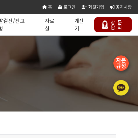
홈
로그인
회원가입
공지사항
말결산/잔고
자료
계산
상
문
담
의
명
실
기
칙 별지서식
타공사업
기업분할·합병
오시는 길
연말결산/잔고증명
건설공무서식
건설컬럼
등록절차
정보통신공사업
주택건설사업자
부동산개발업
석면해제제거업
에너지절약전문기업
상담하기
정비사업전문관리업
승강기유지관리업
국가유산수리업
(문화재수리업)
기계설비성능점검업