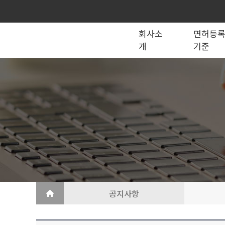
회사소
면허등
개
기준
종합건설업
법인의 종류
건설법 법령서식
회사소개
공제조합
국가계약
건축공사업
지반조성·포장공사업
토목공사업
도장·습식·방수·석공사업
토목건축공사업
철근·콘크리트공사업
산업ㆍ환경설비공사업
상·하수도설비공사업
조경공사업
철강구조물공사업
승강기·삭도공사업
기계설비·가스공사업
금속·창호·지붕
건축물조립공사업
공지사항