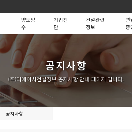
록
양도양
기업진
건설관련
연
수
단
정보
증
법령관계서식
전문건설업
실태조사
실질자본금 계산기
양도양수 리스트
사업영역
건설업등록서식
기재사항변경
양도양수 절차
기업 진단
세무 계산기
조직도
시공능력평가
건축법시행규
기
공지사항
실내건축공사업
전기공사업
조경식재·시설물공사업
소방시설공사업
구조물해체·비계공사업
대지조성사업자
(주)디에이치건설정보 공지사항 안내 페이지 입니다.
철도·궤도공사업
나무병원
수중·준설공사업
산림사업법인
시설물유지관리업(폐지)
엔지니어링사업자
가스·난방공사업
개인하수처리시설·
설계시공업
안전진단전문기관/
공지사항
안전점검전문기관
지하수개발·이용시공업