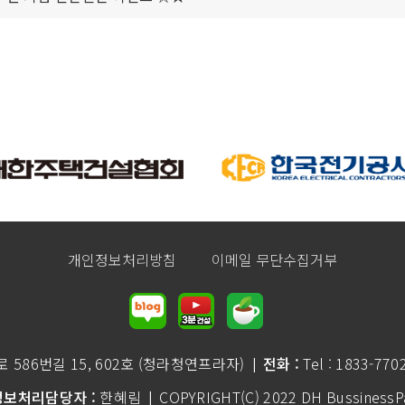
개인정보처리방침
이메일 무단수집거부
586번길 15, 602호 (청라청연프라자)
전화 :
Tel : 1833-770
|
보처리담당자 :
한혜림
COPYRIGHT(C) 2022 DH BussinessPar
|