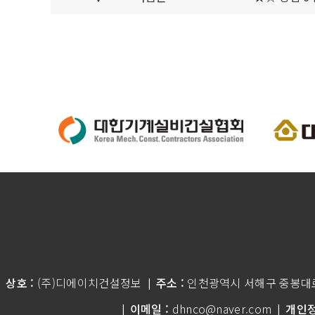
상호 :
(주)디에이치건설정보
주소 :
인천광역시 서해구 중봉대로 
|
이메일 :
dhnco@naver.com
개인정
|
|