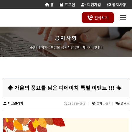
홈
로그인
회원가입
공지사항
전화
하기
공지사항
건설
종
공
회사
국가
전문건설업
실
사업
양도
실질
건설
기
기업
조직
양도
세무
기타공
시
건축
오시
기
건설
연말
등
법
합
제
소개
계약
태
영역
양수
자본
업등
재
진단
도
양수
계산
사업
공
법시
는
업
공무
결
록
법령
건
조
법령
조
리스
금
록서
사
절차
기
능
행규
길
분
서식
산/
절
(주)디에이치건설정보 공지사항 안내 페이지 입니다.
지반조성·포
실내건축공
서식
설
합
관계
사
트
계산
식
항
력
칙
할
잔고
차
전기공사업
정보통신
업
서식
기
변
평
별지
·
증명
장공사업
사업
경
가
서식
합
공사업
도장·습식·방
조경식재·시
병
소방시설공
주택건설
건축공사
수·석공사업
설물공사업
사업
사업자
업
철근·콘크리
구조물해체·
대지조성사
부동산개
토목공사
트공사업
비계공사업
업자
발업
업
상·하수도설
철도·궤도공
상
나무병원
석면해제
토목건축
◈ 가을의 풍요를 담은 디에이치 특별 이벤트 !!! ◈
비공사업
사업
담
제거업
공사업
하
철강구조물공
수중·준설공
기
산림사업법
에너지절
산업ㆍ환
사업
사업
인
약전문기
경설비공
최고관리자
|
조회
|
댓글
승강기·삭도
시설물유지
24-08-30 09:34
1,087
0
업
사업
공사업
관리업(폐
엔지니어링
정비사업
조경공사
지)
사업자
전문관리
업
기계설비·가
가스·난방공
업
스공사업
사업
개인하수처
승강기유
금속·창호·지