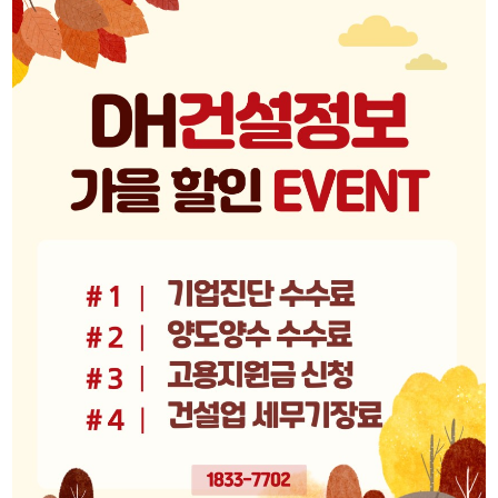
리시설·
지관리업
붕
설계시공업
건축물조립공
안전진단전
국가유산
사업
문기관/
수리업
안전점검전
(문화재수
문기관
리업)
지하수개발
기계설비
·이용시공
성능점검
업
업