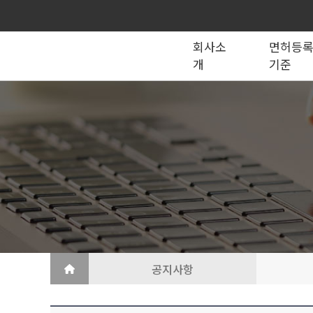
회사소
면허등
개
기준
종합건설업
법인의 종류
건설법 법령서식
회사소개
공제조합
국가계약
건축공사업
지반조성·포장공사업
토목공사업
도장·습식·방수·석공사업
토목건축공사업
철근·콘크리트공사업
산업ㆍ환경설비공사업
상·하수도설비공사업
조경공사업
철강구조물공사업
승강기·삭도공사업
기계설비·가스공사업
금속·창호·지붕
건축물조립공사업
공지사항