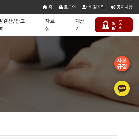
홈
로그인
회원가입
공지사항
말결산/잔고
자료
계산
상
문
담
의
명
실
기
칙 별지서식
타공사업
기업분할·합병
오시는 길
연말결산/잔고증명
건설공무서식
건설컬럼
등록절차
정보통신공사업
주택건설사업자
부동산개발업
석면해제제거업
에너지절약전문기업
상담하기
정비사업전문관리업
승강기유지관리업
국가유산수리업
(문화재수리업)
기계설비성능점검업