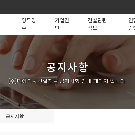
록
양도양
기업진
건설관련
연
수
단
정보
증
법령관계서식
전문건설업
실태조사
실질자본금 계산기
양도양수 리스트
사업영역
건설업등록서식
기재사항변경
양도양수 절차
기업 진단
세무 계산기
조직도
시공능력평가
건축법시행규
기
공지사항
실내건축공사업
전기공사업
조경식재·시설물공사업
소방시설공사업
구조물해체·비계공사업
대지조성사업자
(주)디에이치건설정보 공지사항 안내 페이지 입니다.
철도·궤도공사업
나무병원
수중·준설공사업
산림사업법인
시설물유지관리업(폐지)
엔지니어링사업자
가스·난방공사업
개인하수처리시설·
설계시공업
안전진단전문기관/
공지사항
안전점검전문기관
지하수개발·이용시공업